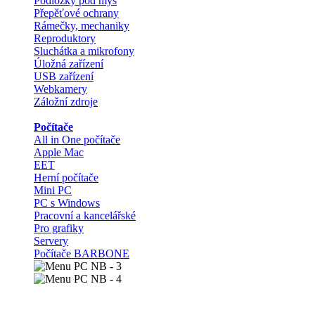
Podložky pod myš
Přepěťové ochrany
Rámečky, mechaniky
Reproduktory
Sluchátka a mikrofony
Úložná zařízení
USB zařízení
Webkamery
Záložní zdroje
Počítače
All in One počítače
Apple Mac
EET
Herní počítače
Mini PC
PC s Windows
Pracovní a kancelářské
Pro grafiky
Servery
Počítače BARBONE