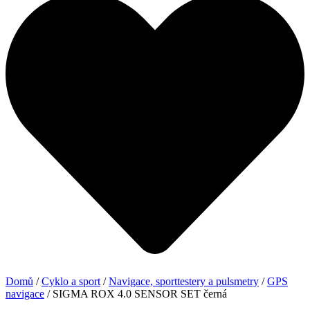
Domů
/
Cyklo a sport
/
Navigace, sporttestery a pulsmetry
/
GPS
navigace
/ SIGMA ROX 4.0 SENSOR SET černá