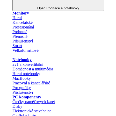
Open Počítače a notebooky
Monitory
Herní
Kancelářské
Profesionální
Prohnuté
Přenosné
Příslušenství
Smart
Velkoformátové
Notebooky
2v1 a konvertibilní
Domácnost a multimédia
Herní notebooky
MacBooky
Pracovní a kancelářské
Pro grafiky
Příslušenství
PC komponenty
Čtečky paměťových karet
Disky
Elektronické stavebnice
Grafické karty