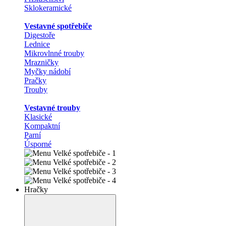
Sklokeramické
Vestavné spotřebiče
Digestoře
Lednice
Mikrovlnné trouby
Mrazničky
Myčky nádobí
Pračky
Trouby
Vestavné trouby
Klasické
Kompaktní
Parní
Úsporné
Hračky