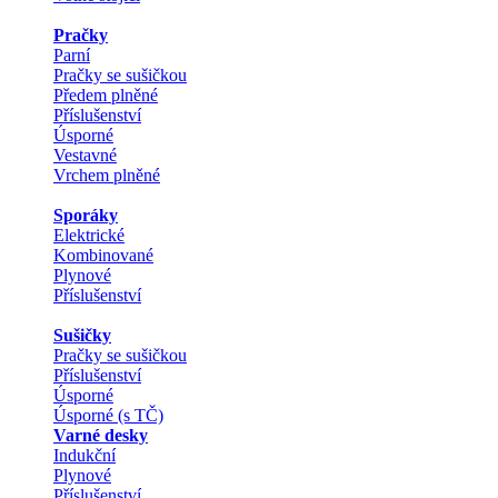
Pračky
Parní
Pračky se sušičkou
Předem plněné
Příslušenství
Úsporné
Vestavné
Vrchem plněné
Sporáky
Elektrické
Kombinované
Plynové
Příslušenství
Sušičky
Pračky se sušičkou
Příslušenství
Úsporné
Úsporné (s TČ)
Varné desky
Indukční
Plynové
Příslušenství