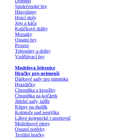
Domino
Společenské hry
Hlavolamy
Hrací stoly
Jojo a káča
Kuličkové dráhy
Mozaiky
Ostatní hry
Pexeso
Tobogány a dráhy
Vzdělávací hry
Modelová železnice
Hračky pro nejmenší
Dárkové sady pro miminka
Hrazdičky
Chrastítka a kroužky
Chrastítka na kočárek
Jídelní sady, talíře
Klipsy na dudlík
Kolotoče nad postýlku
Láhve kojenecké i sportovní
Mušelínové pleny
Ostatní potřeby
Textilní hračky