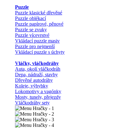
Puzzle
Puzzle klasické dřevěné
Puzzle oblékací
Puzzle papírové, pěnové
Puzzle se zvuky
Puzzle vícevrstvé
Vkládací puzzle masiv
Puzzle pro nejmenší
Vkládací puzzle s úchyty
Vláčky, vláčkodráhy
Auta, okolí vláčkodráh
Depa, nádraží, stavby
Dřevěné autodráhy
Koleje, výhybky
Lokomotivy a vagónky
Mosty, tunely, přejezdy
Vláčkodráhy sety