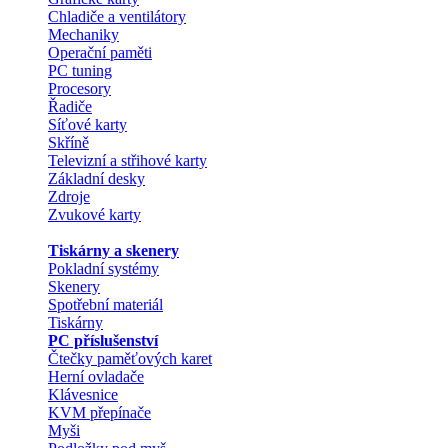
Chladiče a ventilátory
Mechaniky
Operační paměti
PC tuning
Procesory
Řadiče
Síťové karty
Skříně
Televizní a střihové karty
Základní desky
Zdroje
Zvukové karty
Tiskárny a skenery
Pokladní systémy
Skenery
Spotřební materiál
Tiskárny
PC příslušenství
Čtečky paměťových karet
Herní ovladače
Klávesnice
KVM přepínače
Myši