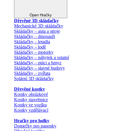
Open Hračky
Dřevěné 3D skládačky
Mechanické 3D skládačky
Skládačky – auta a stroje
Skládačky – dinosauři
Skládačky – letadla
Skládačky – lodě
Skládačky – motorky
Skládačky – nábytek a ostatní
Skládačky – ptáci a hmyz
Skládačky – slavné budovy
Skládačky – zvířata
Solární 3D skládačky
Dřevěné kostky
Kostky obrázkové
Kostky stavebnice
Kostky ve vozíku
Kostky vzdělávací
Hračky pro holky
Domečky pro panenky