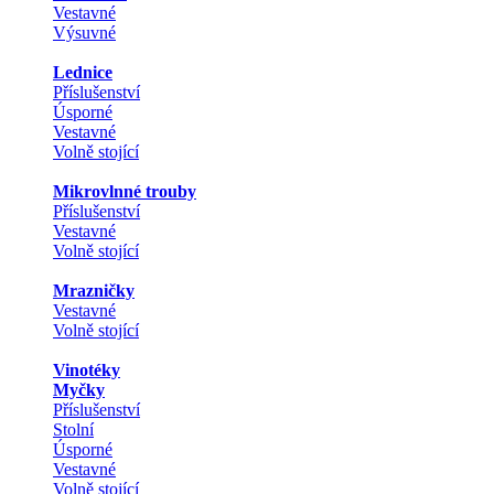
Vestavné
Výsuvné
Lednice
Příslušenství
Úsporné
Vestavné
Volně stojící
Mikrovlnné trouby
Příslušenství
Vestavné
Volně stojící
Mrazničky
Vestavné
Volně stojící
Vinotéky
Myčky
Příslušenství
Stolní
Úsporné
Vestavné
Volně stojící