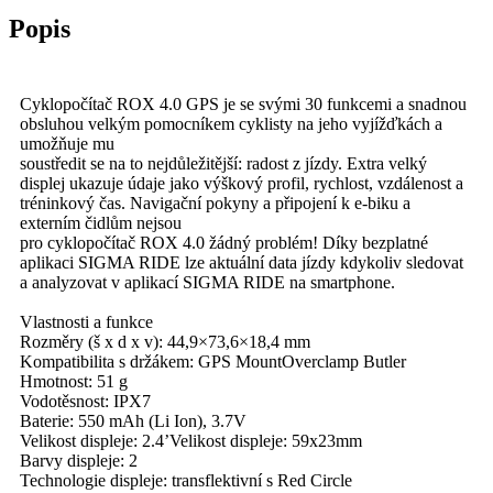
Popis
Cyklopočítač ROX 4.0 GPS je se svými 30 funkcemi a snadnou
obsluhou velkým pomocníkem cyklisty na jeho vyjížďkách a
umožňuje mu
soustředit se na to nejdůležitější: radost z jízdy. Extra velký
displej ukazuje údaje jako výškový profil, rychlost, vzdálenost a
tréninkový čas. Navigační pokyny a připojení k e-biku a
externím čidlům nejsou
pro cyklopočítač ROX 4.0 žádný problém! Díky bezplatné
aplikaci SIGMA RIDE lze aktuální data jízdy kdykoliv sledovat
a analyzovat v aplikací SIGMA RIDE na smartphone.
Vlastnosti a funkce
Rozměry (š x d x v): 44,9×73,6×18,4 mm
Kompatibilita s držákem: GPS MountOverclamp Butler
Hmotnost: 51 g
Vodotěsnost: IPX7
Baterie: 550 mAh (Li Ion), 3.7V
Velikost displeje: 2.4’Velikost displeje: 59x23mm
Barvy displeje: 2
Technologie displeje: transflektivní s Red Circle