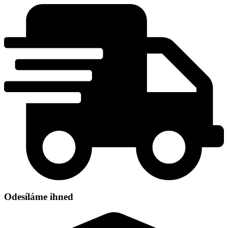
Přejít
k
obsahu
Odesíláme ihned