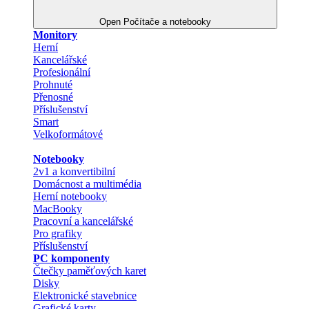
Open Počítače a notebooky
Monitory
Herní
Kancelářské
Profesionální
Prohnuté
Přenosné
Příslušenství
Smart
Velkoformátové
Notebooky
2v1 a konvertibilní
Domácnost a multimédia
Herní notebooky
MacBooky
Pracovní a kancelářské
Pro grafiky
Příslušenství
PC komponenty
Čtečky paměťových karet
Disky
Elektronické stavebnice
Grafické karty