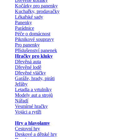
Dřevěné korálky
Kočárky pro panenky
Kuchařky, prodavačky
Lékařské sady
Panenky
Parádnice
Péče o domácnost
Piknikové soupravy
Pro panenky
Příslušenství panenek
Hračky pro kluky
Dřevěná auta
Dřevěné lodě
Dřevěné vláčky
Garáže, hrady, piráti
Jeřáby
Letadla a vrtulníky
Modely aut a strojů
Nářadí
Vesmírné hračky
Vojáci a rytíři
Hry a hlavolamy
Cestovní hry
Deskové a dětské hry