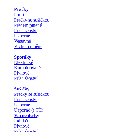
Pračky
Parní
Pračky se sušičkou
Předem plněné
Příslušenství
Úsporné
Vestavné
Vrchem plněné
Sporáky
Elektrické
Kombinované
Plynové
Příslušenství
Sušičky
Pračky se sušičkou
Příslušenství
Úsporné
Úsporné (s TČ)
Varné desky
Indukční
Plynové
Příslušenství