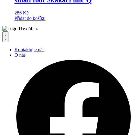
286
Kč
Přidat do košíku
Kontaktujte nás
O nás