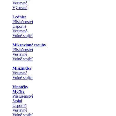
Vestavné
Výsuvné
Lednice
Příslušenství
Úsporné
Vestavné
Volně stojící
Mikrovlnné trouby
Příslušenství
Vestavné
Volně stojící
Mrazničky
Vestavné
Volně stojící
Vinotéky
Myčky
Příslušenství
Stolní
Úsporné
Vestavné
Volně stojící