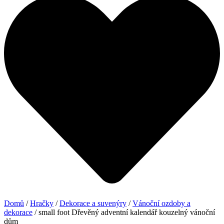
Domů
/
Hračky
/
Dekorace a suvenýry
/
Vánoční ozdoby a
dekorace
/ small foot Dřevěný adventní kalendář kouzelný vánoční
dům