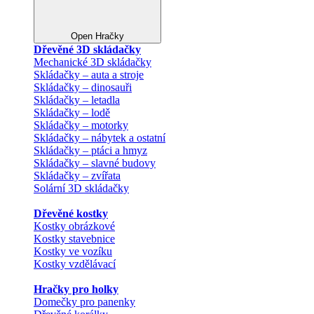
Open Hračky
Dřevěné 3D skládačky
Mechanické 3D skládačky
Skládačky – auta a stroje
Skládačky – dinosauři
Skládačky – letadla
Skládačky – lodě
Skládačky – motorky
Skládačky – nábytek a ostatní
Skládačky – ptáci a hmyz
Skládačky – slavné budovy
Skládačky – zvířata
Solární 3D skládačky
Dřevěné kostky
Kostky obrázkové
Kostky stavebnice
Kostky ve vozíku
Kostky vzdělávací
Hračky pro holky
Domečky pro panenky