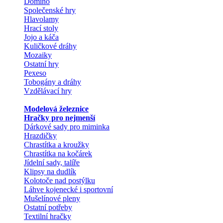
Domino
Společenské hry
Hlavolamy
Hrací stoly
Jojo a káča
Kuličkové dráhy
Mozaiky
Ostatní hry
Pexeso
Tobogány a dráhy
Vzdělávací hry
Modelová železnice
Hračky pro nejmenší
Dárkové sady pro miminka
Hrazdičky
Chrastítka a kroužky
Chrastítka na kočárek
Jídelní sady, talíře
Klipsy na dudlík
Kolotoče nad postýlku
Láhve kojenecké i sportovní
Mušelínové pleny
Ostatní potřeby
Textilní hračky