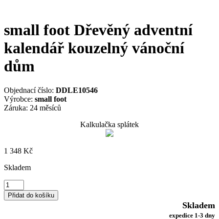
small foot Dřevěný adventní
kalendář kouzelný vánoční
dům
Objednací číslo:
DDLE10546
Výrobce:
small foot
Záruka: 24 měsíců
Kalkulačka splátek
1 348
Kč
Skladem
small
foot
Přidat do košíku
Dřevěný
Skladem
adventní
expedice 1-3 dny
kalendář