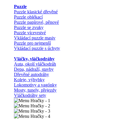
Puzzle
Puzzle klasické dřevěné
Puzzle oblékací
Puzzle papírové, pěnové
Puzzle se zvuky
Puzzle vícevrstvé
Vkládací puzzle masiv
Puzzle pro nejmenší
Vkládací puzzle s úchyty
Vláčky, vláčkodráhy
Auta, okolí vláčkodráh
Depa, nádraží, stavby
Dřevěné autodráhy
Koleje, výhybky
Lokomotivy a vagónky
Mosty, tunely, přejezdy
Vláčkodráhy sety