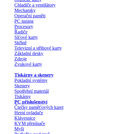
Chladiče a ventilátory
Mechaniky
Operační paměti
PC tuning
Procesory
Řadiče
Síťové karty
Skříně
Televizní a střihové karty
Základní desky
Zdroje
Zvukové karty
Tiskárny a skenery
Pokladní systémy
Skenery
Spotřební materiál
Tiskárny
PC příslušenství
Čtečky paměťových karet
Herní ovladače
Klávesnice
KVM přepínače
Myši