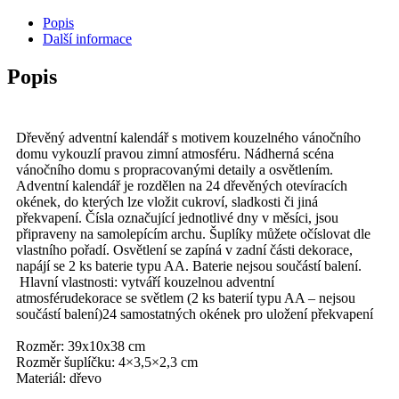
kouzelný
Popis
vánoční
Další informace
dům
množství
Popis
Dřevěný adventní kalendář s motivem kouzelného vánočního
domu vykouzlí pravou zimní atmosféru. Nádherná scéna
vánočního domu s propracovanými detaily a osvětlením.
Adventní kalendář je rozdělen na 24 dřevěných otevíracích
okének, do kterých lze vložit cukroví, sladkosti či jiná
překvapení. Čísla označující jednotlivé dny v měsíci, jsou
připraveny na samolepícím archu. Šuplíky můžete očíslovat dle
vlastního pořadí. Osvětlení se zapíná v zadní části dekorace,
napájí se 2 ks baterie typu AA. Baterie nejsou součástí balení.
Hlavní vlastnosti: vytváří kouzelnou adventní
atmosférudekorace se světlem (2 ks baterií typu AA – nejsou
součástí balení)24 samostatných okének pro uložení překvapení
Rozměr: 39x10x38 cm
Rozměr šuplíčku: 4×3,5×2,3 cm
Materiál: dřevo