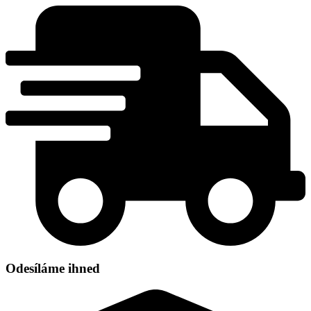
Přejít
k
obsahu
Odesíláme ihned