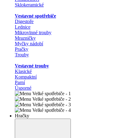
Sklokeramické
Vestavné spotřebiče
Digestoře
Lednice
Mikrovlnné trouby
Mrazničky
Myčky nádobí
Pračky
Trouby
Vestavné trouby
Klasické
Kompaktní
Parní
Úsporné
Hračky