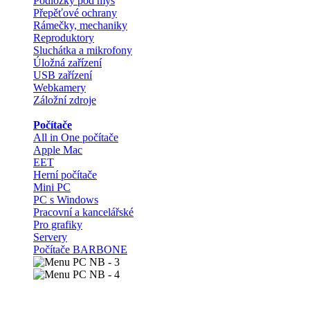
Podložky pod myš
Přepěťové ochrany
Rámečky, mechaniky
Reproduktory
Sluchátka a mikrofony
Úložná zařízení
USB zařízení
Webkamery
Záložní zdroje
Počítače
All in One počítače
Apple Mac
EET
Herní počítače
Mini PC
PC s Windows
Pracovní a kancelářské
Pro grafiky
Servery
Počítače BARBONE