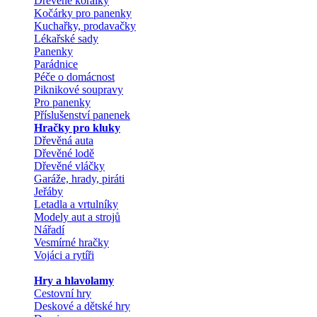
Dřevěné korálky
Kočárky pro panenky
Kuchařky, prodavačky
Lékařské sady
Panenky
Parádnice
Péče o domácnost
Piknikové soupravy
Pro panenky
Příslušenství panenek
Hračky pro kluky
Dřevěná auta
Dřevěné lodě
Dřevěné vláčky
Garáže, hrady, piráti
Jeřáby
Letadla a vrtulníky
Modely aut a strojů
Nářadí
Vesmírné hračky
Vojáci a rytíři
Hry a hlavolamy
Cestovní hry
Deskové a dětské hry