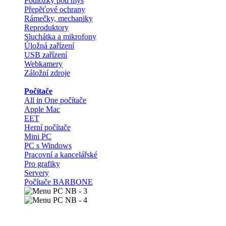
Podložky pod myš
Přepěťové ochrany
Rámečky, mechaniky
Reproduktory
Sluchátka a mikrofony
Úložná zařízení
USB zařízení
Webkamery
Záložní zdroje
Počítače
All in One počítače
Apple Mac
EET
Herní počítače
Mini PC
PC s Windows
Pracovní a kancelářské
Pro grafiky
Servery
Počítače BARBONE