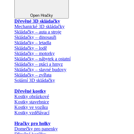
Open Hračky
Dřevěné 3D skládačky
Mechanické 3D skládačky
Skládačky – auta a stroje
Skládačky – dinosauři
Skládačky – letadla
Skládačky – lodě
Skládačky – motorky
Skládačky – nábytek a ostatní
Skládačky – ptáci a hmyz
Skládačky – slavné budovy
Skládačky – zvířata
Solární 3D skládačky
Dřevěné kostky
Kostky obrázkové
Kostky stavebnice
Kostky ve vozíku
Kostky vzdělávací
Hračky pro holky
Domečky pro panenky