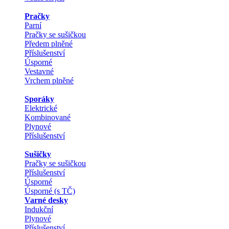
Pračky
Parní
Pračky se sušičkou
Předem plněné
Příslušenství
Úsporné
Vestavné
Vrchem plněné
Sporáky
Elektrické
Kombinované
Plynové
Příslušenství
Sušičky
Pračky se sušičkou
Příslušenství
Úsporné
Úsporné (s TČ)
Varné desky
Indukční
Plynové
Příslušenství