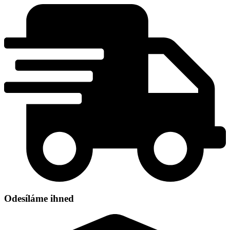
Přejít
k
obsahu
Odesíláme ihned