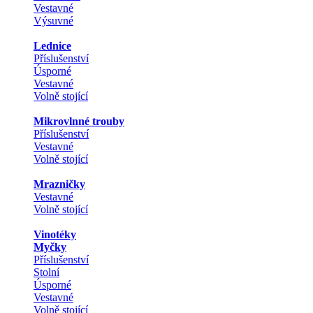
Vestavné
Výsuvné
Lednice
Příslušenství
Úsporné
Vestavné
Volně stojící
Mikrovlnné trouby
Příslušenství
Vestavné
Volně stojící
Mrazničky
Vestavné
Volně stojící
Vinotéky
Myčky
Příslušenství
Stolní
Úsporné
Vestavné
Volně stojící