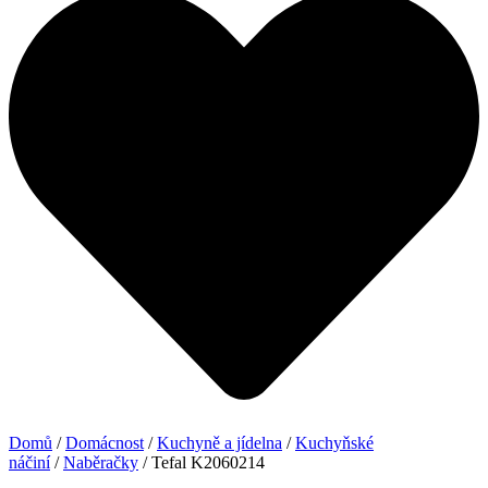
Domů
/
Domácnost
/
Kuchyně a jídelna
/
Kuchyňské
náčiní
/
Naběračky
/ Tefal K2060214