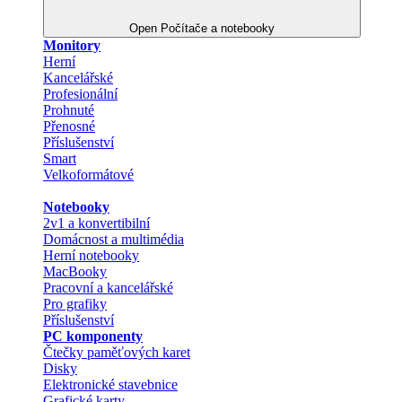
Open Počítače a notebooky
Monitory
Herní
Kancelářské
Profesionální
Prohnuté
Přenosné
Příslušenství
Smart
Velkoformátové
Notebooky
2v1 a konvertibilní
Domácnost a multimédia
Herní notebooky
MacBooky
Pracovní a kancelářské
Pro grafiky
Příslušenství
PC komponenty
Čtečky paměťových karet
Disky
Elektronické stavebnice
Grafické karty