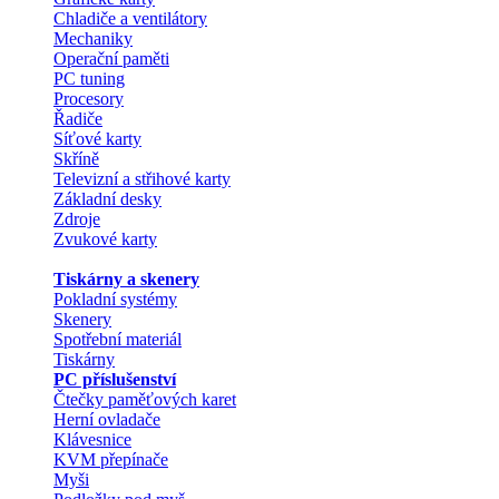
Chladiče a ventilátory
Mechaniky
Operační paměti
PC tuning
Procesory
Řadiče
Síťové karty
Skříně
Televizní a střihové karty
Základní desky
Zdroje
Zvukové karty
Tiskárny a skenery
Pokladní systémy
Skenery
Spotřební materiál
Tiskárny
PC příslušenství
Čtečky paměťových karet
Herní ovladače
Klávesnice
KVM přepínače
Myši