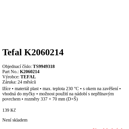
Tefal K2060214
Objednací číslo:
TS9949318
Part No.:
K2060214
Výrobce:
TEFAL
Záruka: 24 měsíců
lžíce • materiál plast • max. teplota 230 °C • s okem na zavěšení •
vhodná do myčky • možnost použití na nádobí s nepřilnavým
povrchem • rozměry 337 × 70 mm (D×Š)
139
Kč
Není skladem