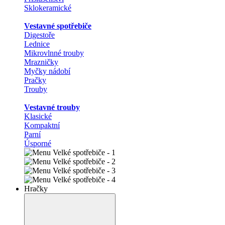
Sklokeramické
Vestavné spotřebiče
Digestoře
Lednice
Mikrovlnné trouby
Mrazničky
Myčky nádobí
Pračky
Trouby
Vestavné trouby
Klasické
Kompaktní
Parní
Úsporné
Hračky