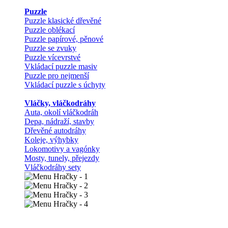
Puzzle
Puzzle klasické dřevěné
Puzzle oblékací
Puzzle papírové, pěnové
Puzzle se zvuky
Puzzle vícevrstvé
Vkládací puzzle masiv
Puzzle pro nejmenší
Vkládací puzzle s úchyty
Vláčky, vláčkodráhy
Auta, okolí vláčkodráh
Depa, nádraží, stavby
Dřevěné autodráhy
Koleje, výhybky
Lokomotivy a vagónky
Mosty, tunely, přejezdy
Vláčkodráhy sety