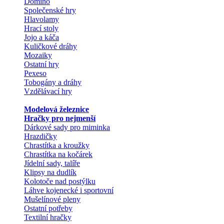
Domino
Společenské hry
Hlavolamy
Hrací stoly
Jojo a káča
Kuličkové dráhy
Mozaiky
Ostatní hry
Pexeso
Tobogány a dráhy
Vzdělávací hry
Modelová železnice
Hračky pro nejmenší
Dárkové sady pro miminka
Hrazdičky
Chrastítka a kroužky
Chrastítka na kočárek
Jídelní sady, talíře
Klipsy na dudlík
Kolotoče nad postýlku
Láhve kojenecké i sportovní
Mušelínové pleny
Ostatní potřeby
Textilní hračky