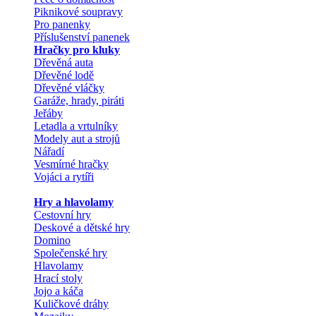
Piknikové soupravy
Pro panenky
Příslušenství panenek
Hračky pro kluky
Dřevěná auta
Dřevěné lodě
Dřevěné vláčky
Garáže, hrady, piráti
Jeřáby
Letadla a vrtulníky
Modely aut a strojů
Nářadí
Vesmírné hračky
Vojáci a rytíři
Hry a hlavolamy
Cestovní hry
Deskové a dětské hry
Domino
Společenské hry
Hlavolamy
Hrací stoly
Jojo a káča
Kuličkové dráhy