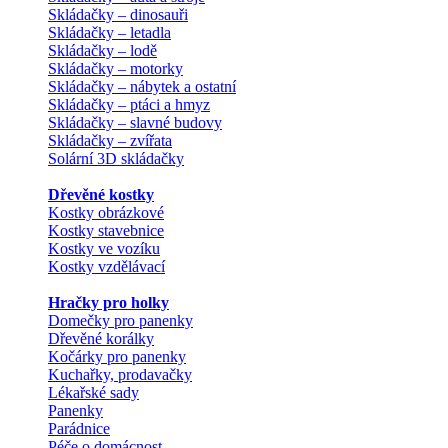
Skládačky – dinosauři
Skládačky – letadla
Skládačky – lodě
Skládačky – motorky
Skládačky – nábytek a ostatní
Skládačky – ptáci a hmyz
Skládačky – slavné budovy
Skládačky – zvířata
Solární 3D skládačky
Dřevěné kostky
Kostky obrázkové
Kostky stavebnice
Kostky ve vozíku
Kostky vzdělávací
Hračky pro holky
Domečky pro panenky
Dřevěné korálky
Kočárky pro panenky
Kuchařky, prodavačky
Lékařské sady
Panenky
Parádnice
Péče o domácnost