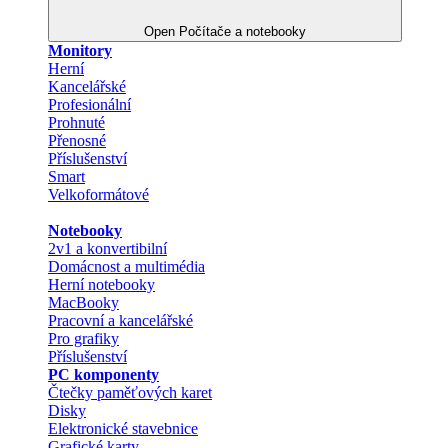
Open Počítače a notebooky
Monitory
Herní
Kancelářské
Profesionální
Prohnuté
Přenosné
Příslušenství
Smart
Velkoformátové
Notebooky
2v1 a konvertibilní
Domácnost a multimédia
Herní notebooky
MacBooky
Pracovní a kancelářské
Pro grafiky
Příslušenství
PC komponenty
Čtečky paměťových karet
Disky
Elektronické stavebnice
Grafické karty