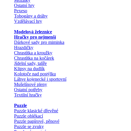
Mozaiky
Ostatní hry
Pexeso
Tobogány a dráhy
Vzdělávací hry
Modelová železnice
Hračky pro nejmenší
Dárkové sady pro miminka
Hrazdičky
Chrastítka a kroužky
Chrastítka na kočárek
Jídelní sady, talíře
Klipsy na dudlík
Kolotoče nad postýlku
Láhve kojenecké i sportovní
Mušelínové pleny
Ostatní potřeby
Textilní hračky
Puzzle
Puzzle klasické dřevěné
Puzzle oblékací
Puzzle papírové, pěnové
Puzzle se zvuky