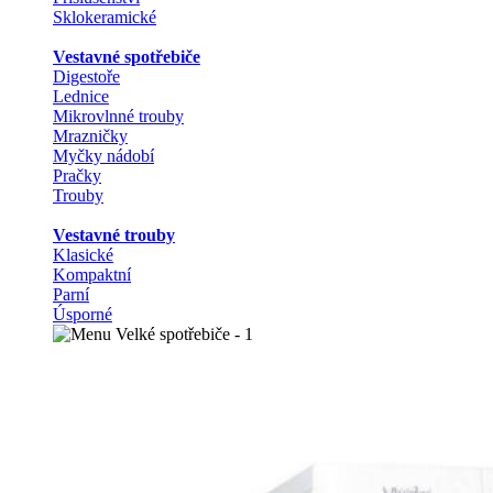
Sklokeramické
Vestavné spotřebiče
Digestoře
Lednice
Mikrovlnné trouby
Mrazničky
Myčky nádobí
Pračky
Trouby
Vestavné trouby
Klasické
Kompaktní
Parní
Úsporné