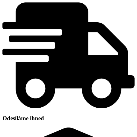
Přejít
k
obsahu
Odesíláme ihned