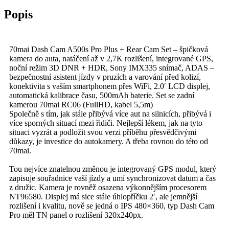
Camera
Popis
RC06
Set
množství
70mai Dash Cam A500s Pro Plus + Rear Cam Set – špičková
kamera do auta, natáčení až v 2,7K rozlišení, integrované GPS,
noční režim 3D DNR + HDR, Sony IMX335 snímač, ADAS –
bezpečnostní asistent jízdy v pruzích a varování před kolizí,
konektivita s vaším smartphonem přes WiFi, 2.0′ LCD displej,
automatická kalibrace času, 500mAh baterie. Set se zadní
kamerou 70mai RC06 (FullHD, kabel 5,5m)
Společně s tím, jak stále přibývá více aut na silnicích, přibývá i
více sporných situací mezi řidiči. Nejlepší lékem, jak na tyto
situaci vyzrát a podložit svou verzi příběhu přesvědčivými
důkazy, je investice do autokamery. A třeba rovnou do této od
70mai.
Tou nejvíce znatelnou změnou je integrovaný GPS modul, který
zapisuje souřadnice vaší jízdy a umí synchronizovat datum a čas
z družic. Kamera je rovněž osazena výkonnějším procesorem
NT96580. Displej má sice stále úhlopříčku 2′, ale jemnější
rozlišení i kvalitu, nově se jedná o IPS 480×360, typ Dash Cam
Pro měl TN panel o rozlišení 320x240px.