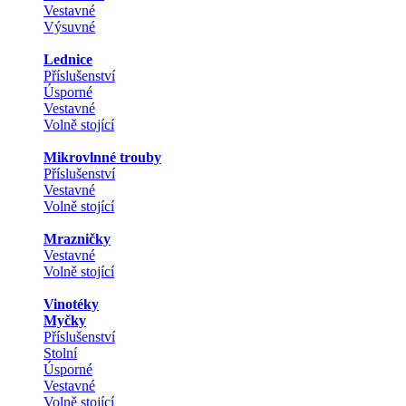
Vestavné
Výsuvné
Lednice
Příslušenství
Úsporné
Vestavné
Volně stojící
Mikrovlnné trouby
Příslušenství
Vestavné
Volně stojící
Mrazničky
Vestavné
Volně stojící
Vinotéky
Myčky
Příslušenství
Stolní
Úsporné
Vestavné
Volně stojící