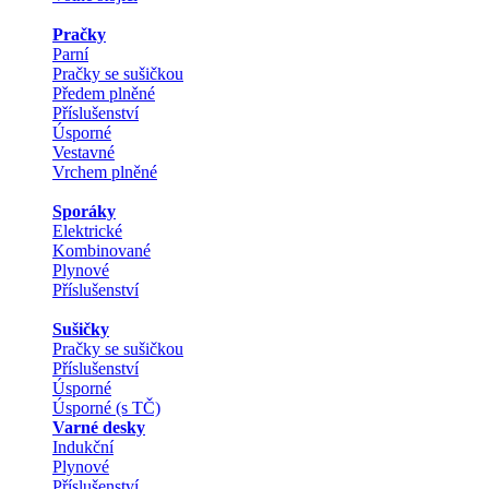
Pračky
Parní
Pračky se sušičkou
Předem plněné
Příslušenství
Úsporné
Vestavné
Vrchem plněné
Sporáky
Elektrické
Kombinované
Plynové
Příslušenství
Sušičky
Pračky se sušičkou
Příslušenství
Úsporné
Úsporné (s TČ)
Varné desky
Indukční
Plynové
Příslušenství