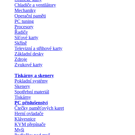
Chladiče a ventilátory
Mechaniky
Operační paměti
PC tuning
Procesory
Řadiče
Síťové karty
Skříně
Televizní a střihové karty
Základní desky
Zdroje
Zvukové karty
Tiskárny a skenery
Pokladní systémy
Skenery
Spotřební materiál
Tiskárny
PC příslušenství
Čtečky paměťových karet
Herní ovladače
Klávesnice
KVM přepínače
Myši