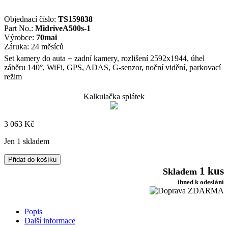
Objednací číslo:
TS159838
Part No.:
MidriveA500s-1
Výrobce:
70mai
Záruka: 24 měsíců
Set kamery do auta + zadní kamery, rozlišení 2592x1944, úhel
záběru 140°, WiFi, GPS, ADAS, G-senzor, noční vidění, parkovací
režim
Kalkulačka splátek
3 063
Kč
Jen 1 skladem
70mai
Přidat do košíku
Dash
1 kus
Skladem
Cam
ihned k odeslání
A500s
Pro
Plus
Popis
+
Další informace
Rear