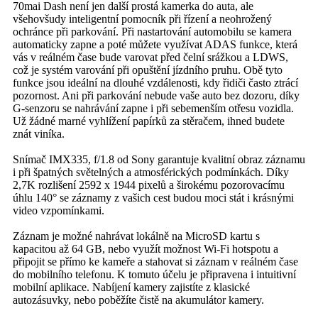
70mai Dash není jen další prostá kamerka do auta, ale
všehovšudy inteligentní pomocník při řízení a neohrožený
ochránce při parkování. Při nastartování automobilu se kamera
automaticky zapne a poté můžete využívat ADAS funkce, která
vás v reálném čase bude varovat před čelní srážkou a LDWS,
což je systém varování při opuštění jízdního pruhu. Obě tyto
funkce jsou ideální na dlouhé vzdálenosti, kdy řidiči často ztrácí
pozornost. Ani při parkování nebude vaše auto bez dozoru, díky
G-senzoru se nahrávání zapne i při sebemenším otřesu vozidla.
Už žádné marné vyhlížení papírků za stěračem, ihned budete
znát viníka.
Snímač IMX335, f/1.8 od Sony garantuje kvalitní obraz záznamu
i při špatných světelných a atmosférických podmínkách. Díky
2,7K rozlišení 2592 x 1944 pixelů a širokému pozorovacímu
úhlu 140° se záznamy z vašich cest budou moci stát i krásnými
video vzpomínkami.
Záznam je možné nahrávat lokálně na MicroSD kartu s
kapacitou až 64 GB, nebo využít možnost Wi-Fi hotspotu a
připojit se přímo ke kameře a stahovat si záznam v reálném čase
do mobilního telefonu. K tomuto účelu je připravena i intuitivní
mobilní aplikace. Nabíjení kamery zajistíte z klasické
autozásuvky, nebo poběžíte čistě na akumulátor kamery.