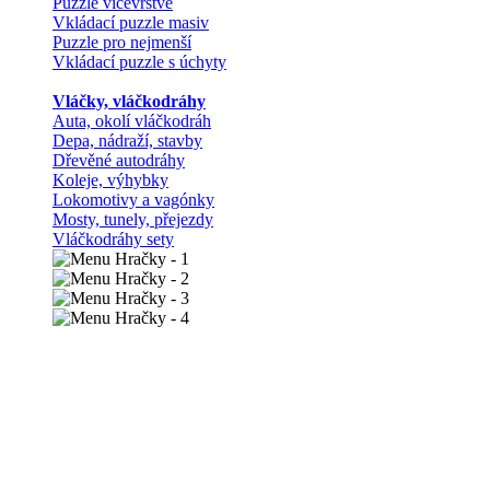
Puzzle vícevrstvé
Vkládací puzzle masiv
Puzzle pro nejmenší
Vkládací puzzle s úchyty
Vláčky, vláčkodráhy
Auta, okolí vláčkodráh
Depa, nádraží, stavby
Dřevěné autodráhy
Koleje, výhybky
Lokomotivy a vagónky
Mosty, tunely, přejezdy
Vláčkodráhy sety