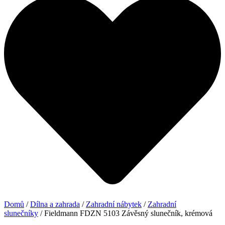
Domů
/
Dílna a zahrada
/
Zahradní nábytek
/
Zahradní
slunečníky
/ Fieldmann FDZN 5103 Závěsný slunečník, krémová