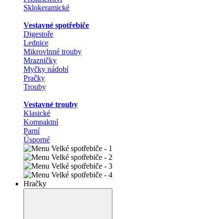
Sklokeramické
Vestavné spotřebiče
Digestoře
Lednice
Mikrovlnné trouby
Mrazničky
Myčky nádobí
Pračky
Trouby
Vestavné trouby
Klasické
Kompaktní
Parní
Úsporné
Hračky