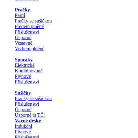
Pračky
Parní
Pračky se sušičkou
Předem plněné
Příslušenství
Úsporné
Vestavné
Vrchem plněné
Sporáky
Elektrické
Kombinované
Plynové
Příslušenství
Sušičky
Pračky se sušičkou
Příslušenství
Úsporné
Úsporné (s TČ)
Varné desky
Indukční
Plynové
Příslušenství