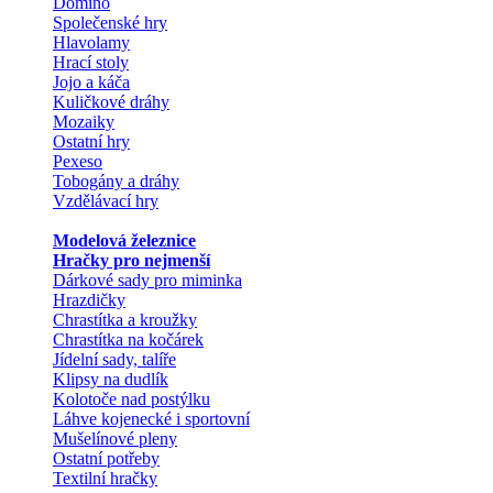
Domino
Společenské hry
Hlavolamy
Hrací stoly
Jojo a káča
Kuličkové dráhy
Mozaiky
Ostatní hry
Pexeso
Tobogány a dráhy
Vzdělávací hry
Modelová železnice
Hračky pro nejmenší
Dárkové sady pro miminka
Hrazdičky
Chrastítka a kroužky
Chrastítka na kočárek
Jídelní sady, talíře
Klipsy na dudlík
Kolotoče nad postýlku
Láhve kojenecké i sportovní
Mušelínové pleny
Ostatní potřeby
Textilní hračky