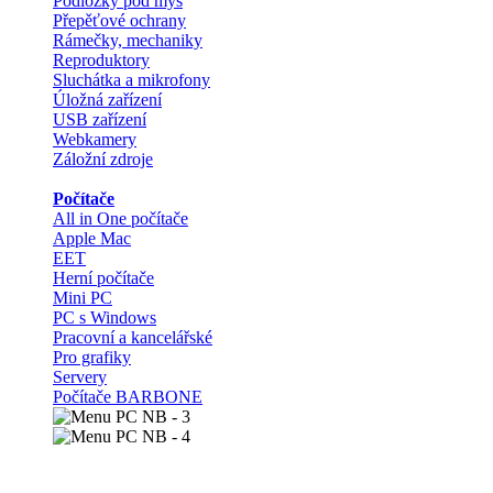
Podložky pod myš
Přepěťové ochrany
Rámečky, mechaniky
Reproduktory
Sluchátka a mikrofony
Úložná zařízení
USB zařízení
Webkamery
Záložní zdroje
Počítače
All in One počítače
Apple Mac
EET
Herní počítače
Mini PC
PC s Windows
Pracovní a kancelářské
Pro grafiky
Servery
Počítače BARBONE