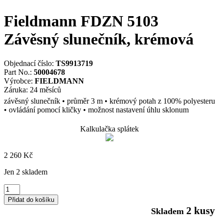
Fieldmann FDZN 5103
Závěsný slunečník, krémová
Objednací číslo:
TS9913719
Part No.:
50004678
Výrobce:
FIELDMANN
Záruka: 24 měsíců
závěsný slunečník • průměr 3 m • krémový potah z 100% polyesteru
• ovládání pomocí kličky • možnost nastavení úhlu sklonum
Kalkulačka splátek
2 260
Kč
Jen 2 skladem
Fieldmann
FDZN
Přidat do košíku
5103
2 kusy
Skladem
Závěsný