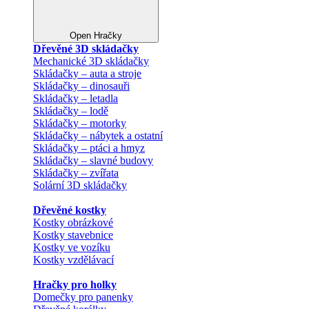
Open Hračky
Dřevěné 3D skládačky
Mechanické 3D skládačky
Skládačky – auta a stroje
Skládačky – dinosauři
Skládačky – letadla
Skládačky – lodě
Skládačky – motorky
Skládačky – nábytek a ostatní
Skládačky – ptáci a hmyz
Skládačky – slavné budovy
Skládačky – zvířata
Solární 3D skládačky
Dřevěné kostky
Kostky obrázkové
Kostky stavebnice
Kostky ve vozíku
Kostky vzdělávací
Hračky pro holky
Domečky pro panenky