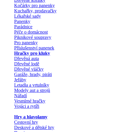
Dřevěné korálky
Kočárky pro panenky
Kuchařky, prodavačky
Lékařské sady
Panenky
Parádnice
Péče o domácnost
Piknikové soupravy
Pro panenky
Příslušenství panenek
Hračky pro kluky
Dřevěná auta
Dřevěné lodě
Dřevěné vláčky
Garáže, hrady, piráti
Jeřáby
Letadla a vrtulníky
Modely aut a strojů
Nářadí
Vesmírné hračky
Vojáci a rytíři
Hry a hlavolamy
Cestovní hry
Deskové a dětské hry