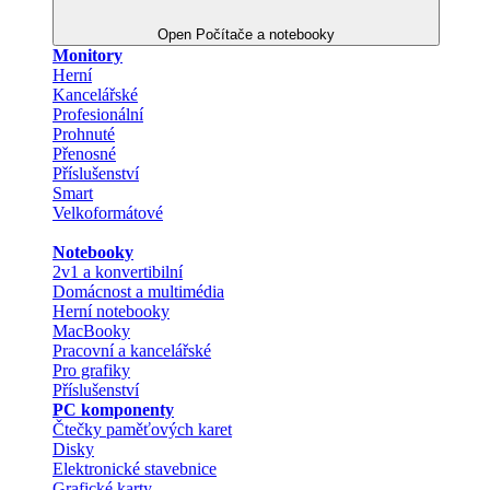
Open Počítače a notebooky
Monitory
Herní
Kancelářské
Profesionální
Prohnuté
Přenosné
Příslušenství
Smart
Velkoformátové
Notebooky
2v1 a konvertibilní
Domácnost a multimédia
Herní notebooky
MacBooky
Pracovní a kancelářské
Pro grafiky
Příslušenství
PC komponenty
Čtečky paměťových karet
Disky
Elektronické stavebnice
Grafické karty