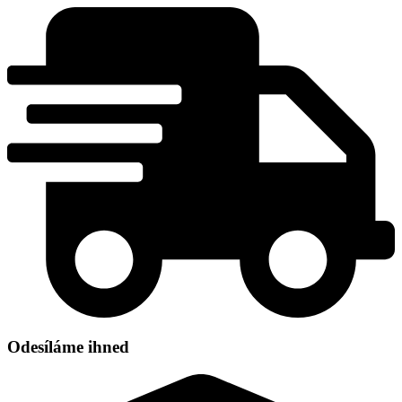
Přejít
k
obsahu
Odesíláme ihned