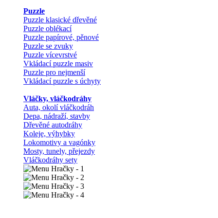
Puzzle
Puzzle klasické dřevěné
Puzzle oblékací
Puzzle papírové, pěnové
Puzzle se zvuky
Puzzle vícevrstvé
Vkládací puzzle masiv
Puzzle pro nejmenší
Vkládací puzzle s úchyty
Vláčky, vláčkodráhy
Auta, okolí vláčkodráh
Depa, nádraží, stavby
Dřevěné autodráhy
Koleje, výhybky
Lokomotivy a vagónky
Mosty, tunely, přejezdy
Vláčkodráhy sety