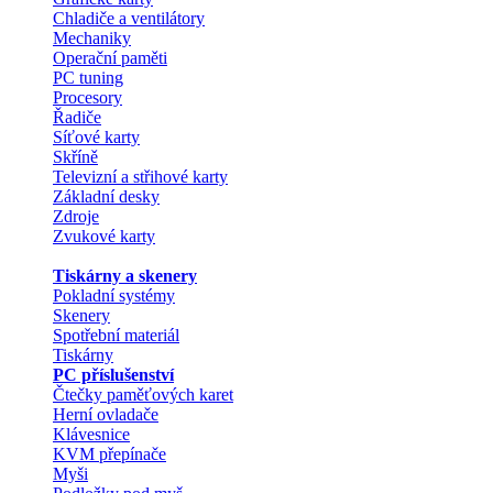
Chladiče a ventilátory
Mechaniky
Operační paměti
PC tuning
Procesory
Řadiče
Síťové karty
Skříně
Televizní a střihové karty
Základní desky
Zdroje
Zvukové karty
Tiskárny a skenery
Pokladní systémy
Skenery
Spotřební materiál
Tiskárny
PC příslušenství
Čtečky paměťových karet
Herní ovladače
Klávesnice
KVM přepínače
Myši