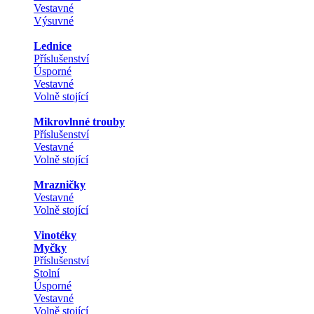
Vestavné
Výsuvné
Lednice
Příslušenství
Úsporné
Vestavné
Volně stojící
Mikrovlnné trouby
Příslušenství
Vestavné
Volně stojící
Mrazničky
Vestavné
Volně stojící
Vinotéky
Myčky
Příslušenství
Stolní
Úsporné
Vestavné
Volně stojící