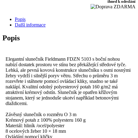
ihned k odeslání
slunečník,
krémová
množství
Popis
Další informace
Popis
Elegantní slunečník Fieldmann FDZN 5103 s boční nohou
nabízí dostatek prostoru ve stínu bez překážející středové tyče.
Lehká, ale pevná kovová konstrukce slunečníku s osmi nosnými
žebry vydrží i silnější poryv větru. Střechu o průměru 3 m
rozevřete i stáhnete pomocí ovládací kliky, snadno se také
naklápí. Kvalitní odolný polyesterový potah 160 g/m2 má
atraktivní krémový odstín. Slunečník je opatřen křížovým
stojanem, který se jednoduše ukotví například betonovými
dlaždicemi.
Závěsný slunečník o rozměru O 3 m
Krémový potah z 100% polyesteru 160 g
Materiál: hliník /ocel/polyester
8 ocelových žeber 10 × 18 mm
Ovládání pomocí kličky