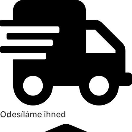
Přejít
k
obsahu
Odesíláme ihned