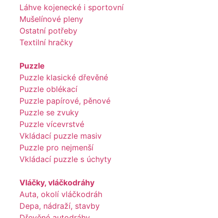
Láhve kojenecké i sportovní
Mušelínové pleny
Ostatní potřeby
Textilní hračky
Puzzle
Puzzle klasické dřevěné
Puzzle oblékací
Puzzle papírové, pěnové
Puzzle se zvuky
Puzzle vícevrstvé
Vkládací puzzle masiv
Puzzle pro nejmenší
Vkládací puzzle s úchyty
Vláčky, vláčkodráhy
Auta, okolí vláčkodráh
Depa, nádraží, stavby
Dřevěné autodráhy