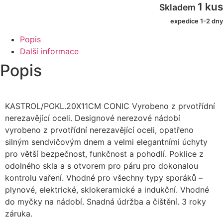
s
1 kus
Skladem
poklicí
CONIC,
expedice 1-2 dny
20
x
Popis
11cm
Další informace
množství
Popis
KASTROL/POKL.20X11CM CONIC Vyrobeno z prvotřídní
nerezavějící oceli. Designové nerezové nádobí
vyrobeno z prvotřídní nerezavějící oceli, opatřeno
silným sendvičovým dnem a velmi elegantními úchyty
pro větší bezpečnost, funkčnost a pohodlí. Poklice z
odolného skla a s otvorem pro páru pro dokonalou
kontrolu vaření. Vhodné pro všechny typy sporáků –
plynové, elektrické, sklokeramické a indukční. Vhodné
do myčky na nádobí. Snadná údržba a čištění. 3 roky
záruka.