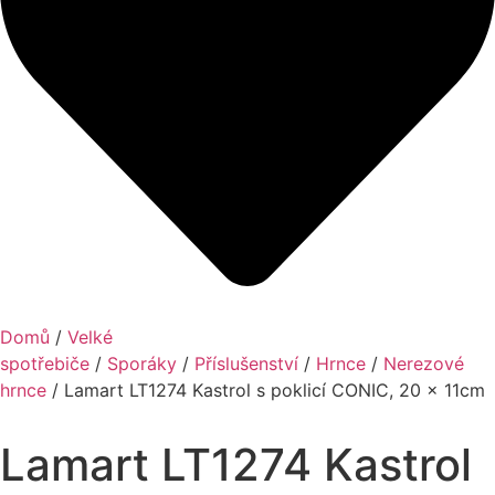
Domů
/
Velké
spotřebiče
/
Sporáky
/
Příslušenství
/
Hrnce
/
Nerezové
hrnce
/ Lamart LT1274 Kastrol s poklicí CONIC, 20 x 11cm
Lamart LT1274 Kastrol