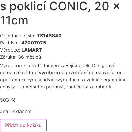
s poklicí CONIC, 20 x
11cm
Objednací číslo:
TS146840
Part No.:
42007075
Výrobce:
LAMART
Záruka: 36 měsíců
Vyrobeno z prvotřídní nerezavějící oceli. Designové
nerezové nádobí vyrobeno z prvotřídní nerezavějící oceli,
opatřeno silným sendvičovým dnem a velmi elegantními
úchyty pro větší bezpečnost, funkčnost a pohodlí.
503
Kč
Jen 1 skladem
Lamart
Přidat do košíku
LT1274
Kastrol