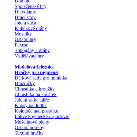
Domino
Společenské hry
Hlavolamy
Hrací stoly
Jojo a káča
Kuličkové dráhy
Mozaiky
Ostatní hry
Pexeso
Tobogány a dráhy
Vzdělávací hry
Modelová železnice
Hračky pro nejmenší
Dárkové sady pro miminka
Hrazdičky
Chrastítka a kroužky
Chrastítka na kočárek
Jídelní sady, talíře
Klipsy na dudlík
Kolotoče nad postýlku
Láhve kojenecké i sportovní
Mušelínové pleny
Ostatní potřeby
Textilní hračky