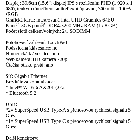
Displej: 39,6cm (15,6“) displej IPS s rozlišením FHD (1 920 x 1
080), tenkým rámečkem, antireflexní úpravou, 300 nitů a 100%
sRGB
Grafická karta: Integrovaná Intel UHD Graphics 64EU
Paměť: 8GB paměť DDR4-3200 MHz RAM (1x 8 GB)
Počet slotů celkem/volných: 2/1 SODIMM
Polohovací zařízení: TouchPad
Podsvícená klávesnice: ne
Numerická klávesnice: ano
Web kamera: HD kamera 720p
Čtečka otisku prstů: ano
Síť: Gigabit Ethernet
Bezdrátová komunikace:
* Intel® Wi-Fi 6 AX201 (2×2
* Bluetooth 5.2
USB:
*2× SuperSpeed USB Type-A s přenosovou rychlostí signálu 5
Gb/s;
*1× SuperSpeed USB Type-C s přenosovou rychlostí signálu 5
Gb/s;
Další konektory: