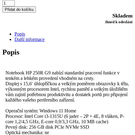
HP
250R
Přidat do košíku
G9
Skladem
(9G1F8ET)
ihned k odeslání
množství
Popis
Další informace
Popis
Notebook HP 250R G9 nabízí standardní pracovní funkce v
tenkém a lehkém provedení vhodném na cesty.
Displej s 15,6′ úhlopříčkou a velkým poměrem obrazovky k tělu,
výkonným procesorem Intel, rychlou pamětí a velkým úložištěm
vám zajistí potřebnou produktivitu a dostatek portů pro připojení
každého vašeho periferního zařízení.
Operační systém: Windows 11 Home
Procesor: Intel Core i3-1315U (6 jader – 2P + 4E, 8 vláken, P-
core 1,2/4,5 GHz, E-core 0,9/3,3 GHz, 10 MB cache)
Pevný disk: 256 GB disk PCIe NVMe SSD
Optická mechanika: ne