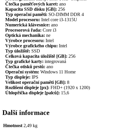
Čtečka paměťových karet:
ano
Kapacita SSD disku [GB]:
256
Typ operační paměti:
SO-DIMM DDR 4
Model procesoru:
Intel core i3-1315U
Numerická klávesnice:
ano
Procesorová řada:
Core i3
Optická mechanika:
ne
Výrobce procesoru:
Intel
Výrobce grafického chipu:
Intel
Typ úložiště:
SSD
Celková kapacita úložiště [GB]:
256
Typ grafické karty:
integrovaná
Čtečka otisků prstů:
ano
Operační systém:
Windows 11 Home
Typ displeje:
IPS
Velikost operační paměti [GB]:
8
Rozlišení displeje [px]:
FHD+ (1920 x 1200)
Úhlopříčka displeje [palců]:
15,6
Další informace
Hmotnost
2,49 kg