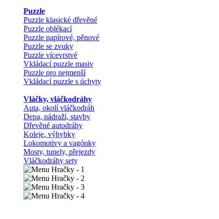
Puzzle
Puzzle klasické dřevěné
Puzzle oblékací
Puzzle papírové, pěnové
Puzzle se zvuky
Puzzle vícevrstvé
Vkládací puzzle masiv
Puzzle pro nejmenší
Vkládací puzzle s úchyty
Vláčky, vláčkodráhy
Auta, okolí vláčkodráh
Depa, nádraží, stavby
Dřevěné autodráhy
Koleje, výhybky
Lokomotivy a vagónky
Mosty, tunely, přejezdy
Vláčkodráhy sety