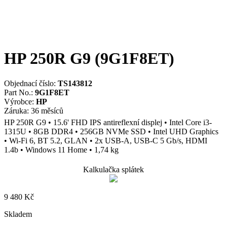
HP 250R G9 (9G1F8ET)
Objednací číslo:
TS143812
Part No.:
9G1F8ET
Výrobce:
HP
Záruka: 36 měsíců
HP 250R G9 • 15.6' FHD IPS antireflexní displej • Intel Core i3-
1315U • 8GB DDR4 • 256GB NVMe SSD • Intel UHD Graphics
• Wi-Fi 6, BT 5.2, GLAN • 2x USB-A, USB-C 5 Gb/s, HDMI
1.4b • Windows 11 Home • 1,74 kg
Kalkulačka splátek
9 480
Kč
Skladem