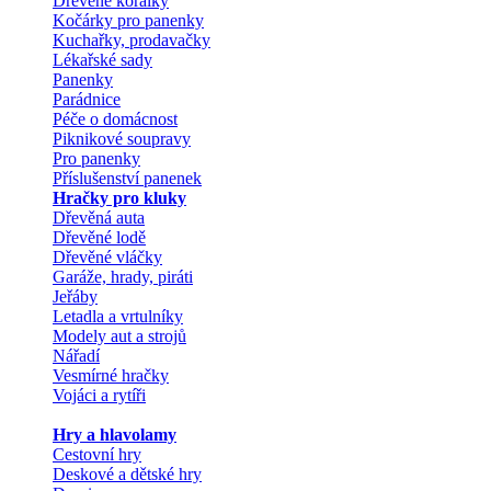
Dřevěné korálky
Kočárky pro panenky
Kuchařky, prodavačky
Lékařské sady
Panenky
Parádnice
Péče o domácnost
Piknikové soupravy
Pro panenky
Příslušenství panenek
Hračky pro kluky
Dřevěná auta
Dřevěné lodě
Dřevěné vláčky
Garáže, hrady, piráti
Jeřáby
Letadla a vrtulníky
Modely aut a strojů
Nářadí
Vesmírné hračky
Vojáci a rytíři
Hry a hlavolamy
Cestovní hry
Deskové a dětské hry