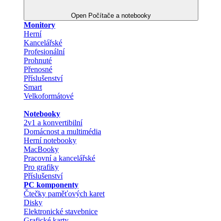
Open Počítače a notebooky
Monitory
Herní
Kancelářské
Profesionální
Prohnuté
Přenosné
Příslušenství
Smart
Velkoformátové
Notebooky
2v1 a konvertibilní
Domácnost a multimédia
Herní notebooky
MacBooky
Pracovní a kancelářské
Pro grafiky
Příslušenství
PC komponenty
Čtečky paměťových karet
Disky
Elektronické stavebnice
Grafické karty