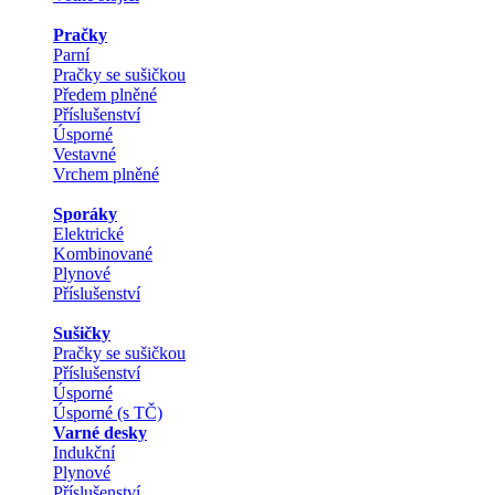
Pračky
Parní
Pračky se sušičkou
Předem plněné
Příslušenství
Úsporné
Vestavné
Vrchem plněné
Sporáky
Elektrické
Kombinované
Plynové
Příslušenství
Sušičky
Pračky se sušičkou
Příslušenství
Úsporné
Úsporné (s TČ)
Varné desky
Indukční
Plynové
Příslušenství