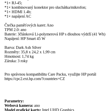
*1× RJ-45;
*1× kombinovaný konektor pro sluchátka/mikrofon;
*1× HDMI 1.4b;
*1× napájení AC
Čtečka paměťových karet: Ano
TPM 2.0: ano
Baterie: 3článková Li-polymerová HP s dlouhou výdrží (41 Wh)
Napájení: HP Smart 45 W
Barva: Dark Ash Silver
Rozměry: 35,8 x 24,2 x 1,99 cm
Hmotnost: 1,74 kg
Záruka: 3 roky
Pro správnou kompatibilitu Care Packu, využijte HP portál
https://cpc2.ext.hp.com/?countries=CZ
Parametry:
Webová kamera:
ano
Model grafické karty:
Intel UHD Graphics