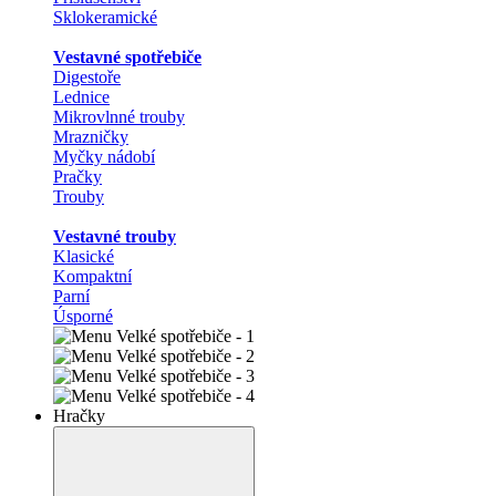
Sklokeramické
Vestavné spotřebiče
Digestoře
Lednice
Mikrovlnné trouby
Mrazničky
Myčky nádobí
Pračky
Trouby
Vestavné trouby
Klasické
Kompaktní
Parní
Úsporné
Hračky