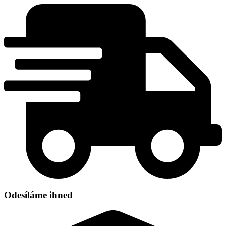
Přejít
k
obsahu
Odesíláme ihned