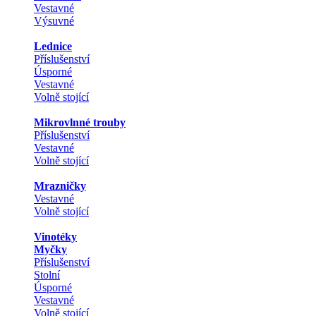
Vestavné
Výsuvné
Lednice
Příslušenství
Úsporné
Vestavné
Volně stojící
Mikrovlnné trouby
Příslušenství
Vestavné
Volně stojící
Mrazničky
Vestavné
Volně stojící
Vinotéky
Myčky
Příslušenství
Stolní
Úsporné
Vestavné
Volně stojící