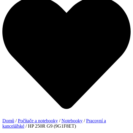
Domů
/
Počítače a notebooky
/
Notebooky
/
Pracovní a
kancelářské
/ HP 250R G9 (9G1F8ET)