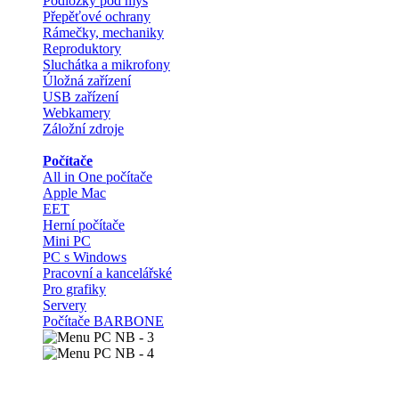
Podložky pod myš
Přepěťové ochrany
Rámečky, mechaniky
Reproduktory
Sluchátka a mikrofony
Úložná zařízení
USB zařízení
Webkamery
Záložní zdroje
Počítače
All in One počítače
Apple Mac
EET
Herní počítače
Mini PC
PC s Windows
Pracovní a kancelářské
Pro grafiky
Servery
Počítače BARBONE