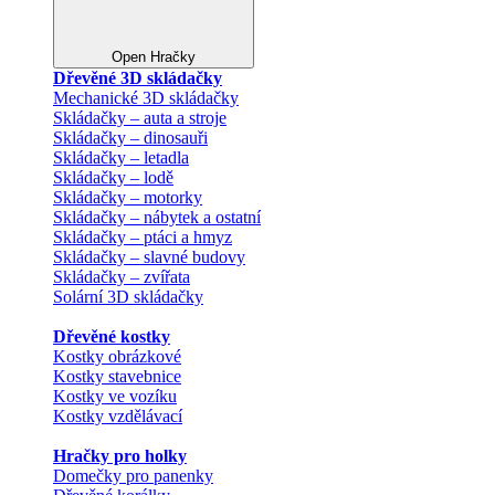
Open Hračky
Dřevěné 3D skládačky
Mechanické 3D skládačky
Skládačky – auta a stroje
Skládačky – dinosauři
Skládačky – letadla
Skládačky – lodě
Skládačky – motorky
Skládačky – nábytek a ostatní
Skládačky – ptáci a hmyz
Skládačky – slavné budovy
Skládačky – zvířata
Solární 3D skládačky
Dřevěné kostky
Kostky obrázkové
Kostky stavebnice
Kostky ve vozíku
Kostky vzdělávací
Hračky pro holky
Domečky pro panenky