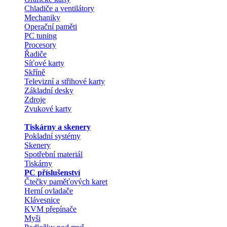
Chladiče a ventilátory
Mechaniky
Operační paměti
PC tuning
Procesory
Řadiče
Síťové karty
Skříně
Televizní a střihové karty
Základní desky
Zdroje
Zvukové karty
Tiskárny a skenery
Pokladní systémy
Skenery
Spotřební materiál
Tiskárny
PC příslušenství
Čtečky paměťových karet
Herní ovladače
Klávesnice
KVM přepínače
Myši