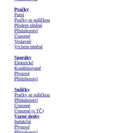
Pračky
Parní
Pračky se sušičkou
Předem plněné
Příslušenství
Úsporné
Vestavné
Vrchem plněné
Sporáky
Elektrické
Kombinované
Plynové
Příslušenství
Sušičky
Pračky se sušičkou
Příslušenství
Úsporné
Úsporné (s TČ)
Varné desky
Indukční
Plynové
Příslušenství