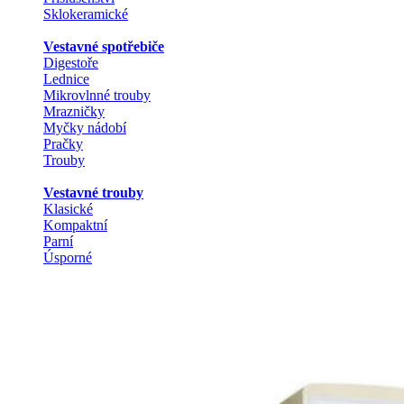
Sklokeramické
Vestavné spotřebiče
Digestoře
Lednice
Mikrovlnné trouby
Mrazničky
Myčky nádobí
Pračky
Trouby
Vestavné trouby
Klasické
Kompaktní
Parní
Úsporné