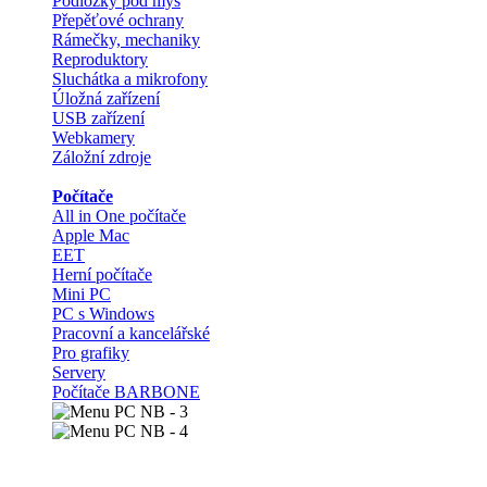
Podložky pod myš
Přepěťové ochrany
Rámečky, mechaniky
Reproduktory
Sluchátka a mikrofony
Úložná zařízení
USB zařízení
Webkamery
Záložní zdroje
Počítače
All in One počítače
Apple Mac
EET
Herní počítače
Mini PC
PC s Windows
Pracovní a kancelářské
Pro grafiky
Servery
Počítače BARBONE