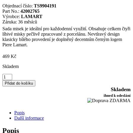
Objednací číslo:
TS9904191
Part No.:
42002765
Výrobce:
LAMART
Záruka: 36 měsíců
Sada misek je ideální pro každodenní využití. Obsahuje celkem čtyři
líbivé misky pečlivě zpracované z porcelánu. Nevtíravý design
klasicky bílého provedení je doplněný decentním černým logem
Piere Lamart.
469
Kč
Skladem
Lamart
LT9014
Přidat do košíku
4dílná
Skladem
porcelánová
ihned k odeslání
sada
misek
DINE
Popis
množství
Další informace
Popis