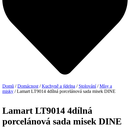
Domů
/
Domácnost
/
Kuchyně a jídelna
/
Stolování
/
Mísy a
misky
/ Lamart LT9014 4dílná porcelánová sada misek DINE
Lamart LT9014 4dílná
porcelánová sada misek DINE