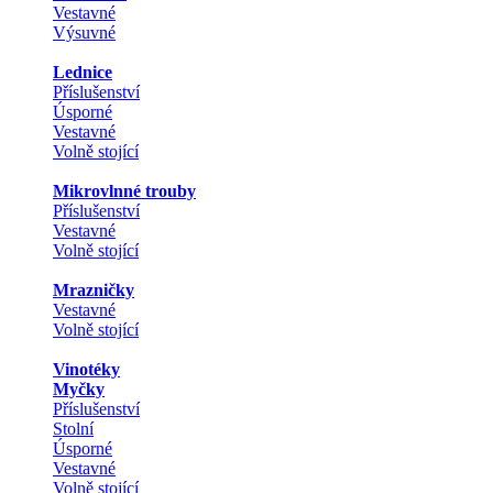
Vestavné
Výsuvné
Lednice
Příslušenství
Úsporné
Vestavné
Volně stojící
Mikrovlnné trouby
Příslušenství
Vestavné
Volně stojící
Mrazničky
Vestavné
Volně stojící
Vinotéky
Myčky
Příslušenství
Stolní
Úsporné
Vestavné
Volně stojící