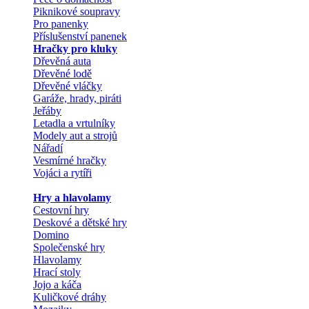
Piknikové soupravy
Pro panenky
Příslušenství panenek
Hračky pro kluky
Dřevěná auta
Dřevěné lodě
Dřevěné vláčky
Garáže, hrady, piráti
Jeřáby
Letadla a vrtulníky
Modely aut a strojů
Nářadí
Vesmírné hračky
Vojáci a rytíři
Hry a hlavolamy
Cestovní hry
Deskové a dětské hry
Domino
Společenské hry
Hlavolamy
Hrací stoly
Jojo a káča
Kuličkové dráhy