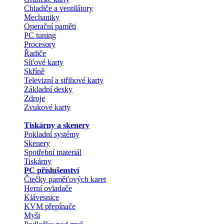
Chladiče a ventilátory
Mechaniky
Operační paměti
PC tuning
Procesory
Řadiče
Síťové karty
Skříně
Televizní a střihové karty
Základní desky
Zdroje
Zvukové karty
Tiskárny a skenery
Pokladní systémy
Skenery
Spotřební materiál
Tiskárny
PC příslušenství
Čtečky paměťových karet
Herní ovladače
Klávesnice
KVM přepínače
Myši