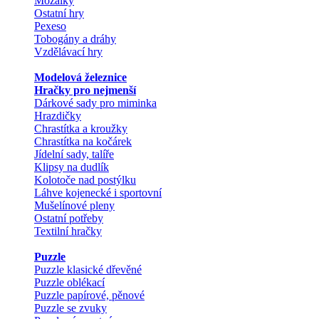
Mozaiky
Ostatní hry
Pexeso
Tobogány a dráhy
Vzdělávací hry
Modelová železnice
Hračky pro nejmenší
Dárkové sady pro miminka
Hrazdičky
Chrastítka a kroužky
Chrastítka na kočárek
Jídelní sady, talíře
Klipsy na dudlík
Kolotoče nad postýlku
Láhve kojenecké i sportovní
Mušelínové pleny
Ostatní potřeby
Textilní hračky
Puzzle
Puzzle klasické dřevěné
Puzzle oblékací
Puzzle papírové, pěnové
Puzzle se zvuky