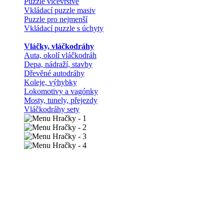
Puzzle vícevrstvé
Vkládací puzzle masiv
Puzzle pro nejmenší
Vkládací puzzle s úchyty
Vláčky, vláčkodráhy
Auta, okolí vláčkodráh
Depa, nádraží, stavby
Dřevěné autodráhy
Koleje, výhybky
Lokomotivy a vagónky
Mosty, tunely, přejezdy
Vláčkodráhy sety