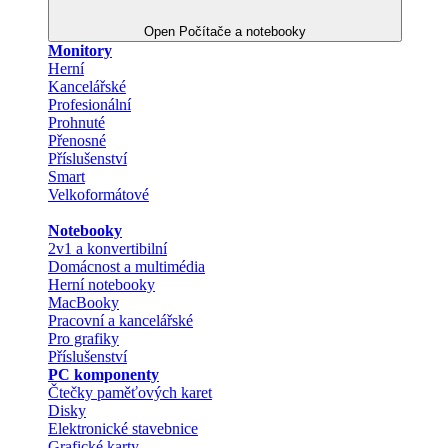
Open Počítače a notebooky
Monitory
Herní
Kancelářské
Profesionální
Prohnuté
Přenosné
Příslušenství
Smart
Velkoformátové
Notebooky
2v1 a konvertibilní
Domácnost a multimédia
Herní notebooky
MacBooky
Pracovní a kancelářské
Pro grafiky
Příslušenství
PC komponenty
Čtečky paměťových karet
Disky
Elektronické stavebnice
Grafické karty