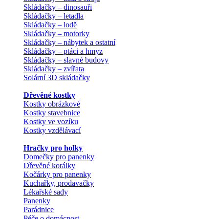
Skládačky – dinosauři
Skládačky – letadla
Skládačky – lodě
Skládačky – motorky
Skládačky – nábytek a ostatní
Skládačky – ptáci a hmyz
Skládačky – slavné budovy
Skládačky – zvířata
Solární 3D skládačky
Dřevěné kostky
Kostky obrázkové
Kostky stavebnice
Kostky ve vozíku
Kostky vzdělávací
Hračky pro holky
Domečky pro panenky
Dřevěné korálky
Kočárky pro panenky
Kuchařky, prodavačky
Lékařské sady
Panenky
Parádnice
Péče o domácnost