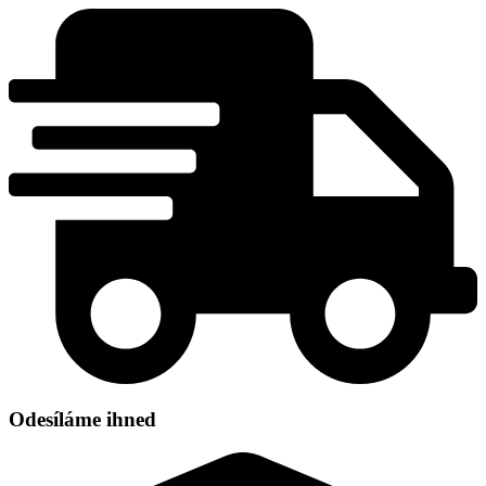
Přejít
k
obsahu
Odesíláme ihned