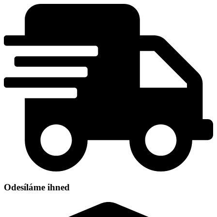
Přejít
k
obsahu
Odesíláme ihned