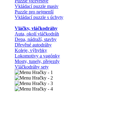
Puzzle vícevrstvé
Vkládací puzzle masiv
Puzzle pro nejmenší
Vkládací puzzle s úchyty
Vláčky, vláčkodráhy
Auta, okolí vláčkodráh
Depa, nádraží, stavby
Dřevěné autodráhy
Koleje, výhybky
Lokomotivy a vagónky
Mosty, tunely, přejezdy
Vláčkodráhy sety