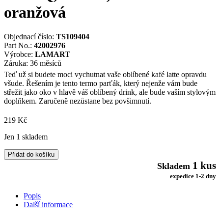
oranžová
Objednací číslo:
TS109404
Part No.:
42002976
Výrobce:
LAMART
Záruka: 36 měsíců
Teď už si budete moci vychutnat vaše oblíbené kafé latte opravdu
všude. Řešením je tento termo parťák, který nejenže vám bude
střežit jako oko v hlavě váš oblíbený drink, ale bude vaším stylovým
doplňkem. Zaručeně nezůstane bez povšimnutí.
219
Kč
Jen 1 skladem
Lamart
Přidat do košíku
LT4051
1 kus
Skladem
Termohrnek
expedice 1-2 dny
MANQ,
360
Popis
ml,
Další informace
černá-
oranžová