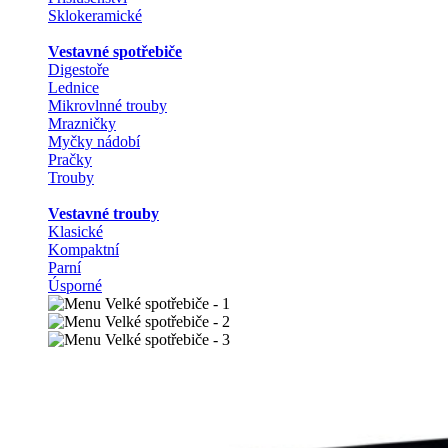
Sklokeramické
Vestavné spotřebiče
Digestoře
Lednice
Mikrovlnné trouby
Mrazničky
Myčky nádobí
Pračky
Trouby
Vestavné trouby
Klasické
Kompaktní
Parní
Úsporné