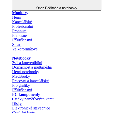
Open Počítače a notebooky
Monitory
Herní
Kancelářské
Profesionální
Prohnuté
Přenosné
Příslušenství
Smart
Velkoformátové
Notebooky
2v1 a konvertibilní
Domácnost a multimédia
Herní notebooky
MacBooky
Pracovní a kancelářské
Pro grafiky
Příslušenství
PC komponenty
Čtečky paměťových karet
Disky
Elektronické stavebnice
Grafické karty