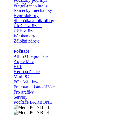
Podložky pod myš
Přepěťové ochrany
Rámečky, mechaniky
Reproduktory
Sluchátka a mikrofony
Úložná zařízení
USB zařízení
Webkamery
Záložní zdroje
Počítače
All in One počítače
Apple Mac
EET
Herní počítače
Mini PC
PC s Windows
Pracovní a kancelářské
Pro grafiky
Servery
Počítače BARBONE