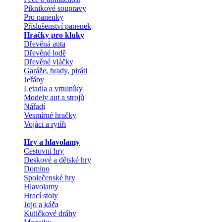
Piknikové soupravy
Pro panenky
Příslušenství panenek
Hračky pro kluky
Dřevěná auta
Dřevěné lodě
Dřevěné vláčky
Garáže, hrady, piráti
Jeřáby
Letadla a vrtulníky
Modely aut a strojů
Nářadí
Vesmírné hračky
Vojáci a rytíři
Hry a hlavolamy
Cestovní hry
Deskové a dětské hry
Domino
Společenské hry
Hlavolamy
Hrací stoly
Jojo a káča
Kuličkové dráhy