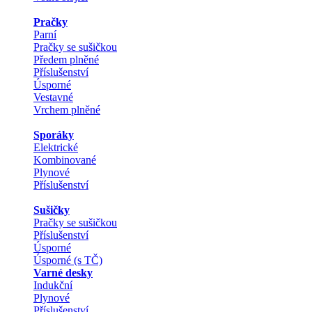
Pračky
Parní
Pračky se sušičkou
Předem plněné
Příslušenství
Úsporné
Vestavné
Vrchem plněné
Sporáky
Elektrické
Kombinované
Plynové
Příslušenství
Sušičky
Pračky se sušičkou
Příslušenství
Úsporné
Úsporné (s TČ)
Varné desky
Indukční
Plynové
Příslušenství