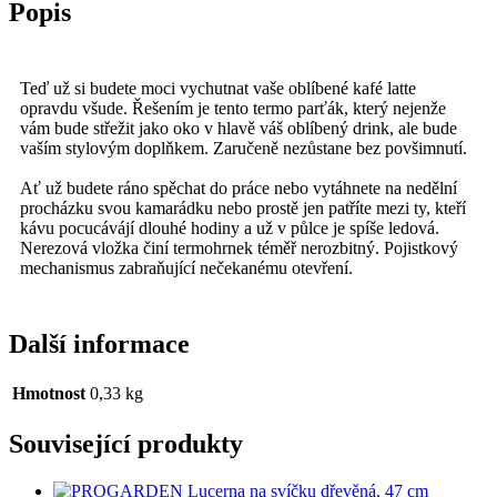
Popis
množství
Teď už si budete moci vychutnat vaše oblíbené kafé latte
opravdu všude. Řešením je tento termo parťák, který nejenže
vám bude střežit jako oko v hlavě váš oblíbený drink, ale bude
vaším stylovým doplňkem. Zaručeně nezůstane bez povšimnutí.
Ať už budete ráno spěchat do práce nebo vytáhnete na nedělní
procházku svou kamarádku nebo prostě jen patříte mezi ty, kteří
kávu pocucávájí dlouhé hodiny a už v půlce je spíše ledová.
Nerezová vložka činí termohrnek téměř nerozbitný. Pojistkový
mechanismus zabraňující nečekanému otevření.
Další informace
Hmotnost
0,33 kg
Související produkty