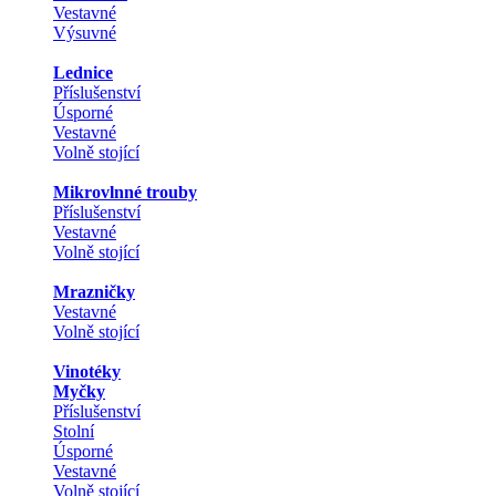
Vestavné
Výsuvné
Lednice
Příslušenství
Úsporné
Vestavné
Volně stojící
Mikrovlnné trouby
Příslušenství
Vestavné
Volně stojící
Mrazničky
Vestavné
Volně stojící
Vinotéky
Myčky
Příslušenství
Stolní
Úsporné
Vestavné
Volně stojící