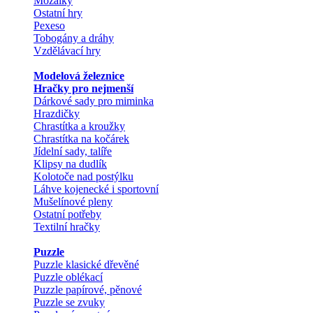
Mozaiky
Ostatní hry
Pexeso
Tobogány a dráhy
Vzdělávací hry
Modelová železnice
Hračky pro nejmenší
Dárkové sady pro miminka
Hrazdičky
Chrastítka a kroužky
Chrastítka na kočárek
Jídelní sady, talíře
Klipsy na dudlík
Kolotoče nad postýlku
Láhve kojenecké i sportovní
Mušelínové pleny
Ostatní potřeby
Textilní hračky
Puzzle
Puzzle klasické dřevěné
Puzzle oblékací
Puzzle papírové, pěnové
Puzzle se zvuky