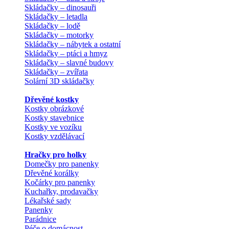
Skládačky – dinosauři
Skládačky – letadla
Skládačky – lodě
Skládačky – motorky
Skládačky – nábytek a ostatní
Skládačky – ptáci a hmyz
Skládačky – slavné budovy
Skládačky – zvířata
Solární 3D skládačky
Dřevěné kostky
Kostky obrázkové
Kostky stavebnice
Kostky ve vozíku
Kostky vzdělávací
Hračky pro holky
Domečky pro panenky
Dřevěné korálky
Kočárky pro panenky
Kuchařky, prodavačky
Lékařské sady
Panenky
Parádnice
Péče o domácnost