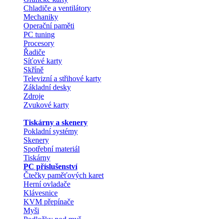
Chladiče a ventilátory
Mechaniky
Operační paměti
PC tuning
Procesory
Řadiče
Síťové karty
Skříně
Televizní a střihové karty
Základní desky
Zdroje
Zvukové karty
Tiskárny a skenery
Pokladní systémy
Skenery
Spotřební materiál
Tiskárny
PC příslušenství
Čtečky paměťových karet
Herní ovladače
Klávesnice
KVM přepínače
Myši