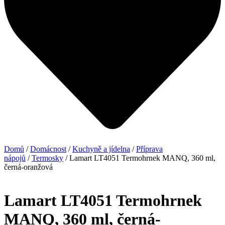
Domů
/
Domácnost
/
Kuchyně a jídelna
/
Příprava
nápojů
/
Termosky
/ Lamart LT4051 Termohrnek MANQ, 360 ml,
černá-oranžová
Lamart LT4051 Termohrnek
MANQ, 360 ml, černá-