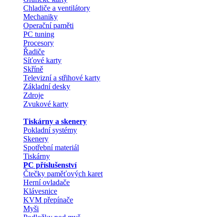
Chladiče a ventilátory
Mechaniky
Operační paměti
PC tuning
Procesory
Řadiče
Síťové karty
Skříně
Televizní a střihové karty
Základní desky
Zdroje
Zvukové karty
Tiskárny a skenery
Pokladní systémy
Skenery
Spotřební materiál
Tiskárny
PC příslušenství
Čtečky paměťových karet
Herní ovladače
Klávesnice
KVM přepínače
Myši