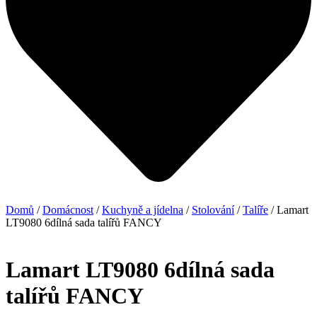
Domů
/
Domácnost
/
Kuchyně a jídelna
/
Stolování
/
Talíře
/ Lamart
LT9080 6dílná sada talířů FANCY
Lamart LT9080 6dílná sada
talířů FANCY