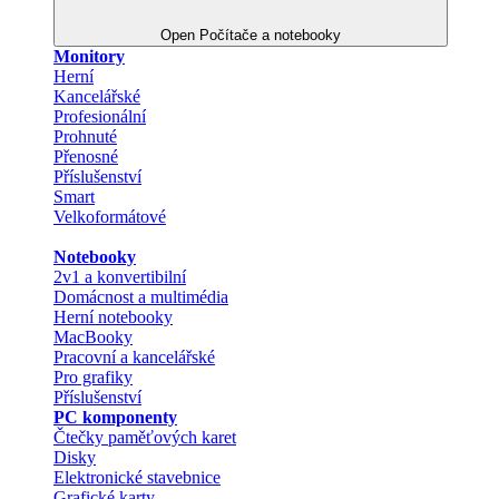
Open Počítače a notebooky
Monitory
Herní
Kancelářské
Profesionální
Prohnuté
Přenosné
Příslušenství
Smart
Velkoformátové
Notebooky
2v1 a konvertibilní
Domácnost a multimédia
Herní notebooky
MacBooky
Pracovní a kancelářské
Pro grafiky
Příslušenství
PC komponenty
Čtečky paměťových karet
Disky
Elektronické stavebnice
Grafické karty