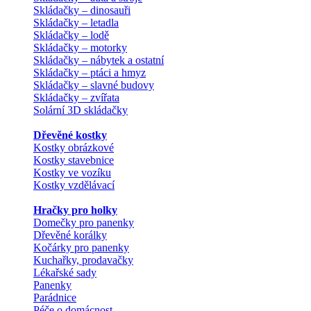
Skládačky – dinosauři
Skládačky – letadla
Skládačky – lodě
Skládačky – motorky
Skládačky – nábytek a ostatní
Skládačky – ptáci a hmyz
Skládačky – slavné budovy
Skládačky – zvířata
Solární 3D skládačky
Dřevěné kostky
Kostky obrázkové
Kostky stavebnice
Kostky ve vozíku
Kostky vzdělávací
Hračky pro holky
Domečky pro panenky
Dřevěné korálky
Kočárky pro panenky
Kuchařky, prodavačky
Lékařské sady
Panenky
Parádnice
Péče o domácnost