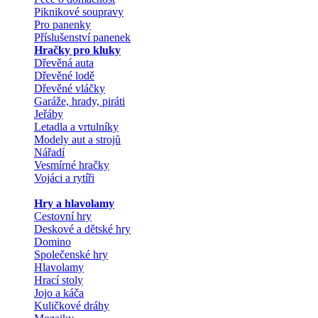
Piknikové soupravy
Pro panenky
Příslušenství panenek
Hračky pro kluky
Dřevěná auta
Dřevěné lodě
Dřevěné vláčky
Garáže, hrady, piráti
Jeřáby
Letadla a vrtulníky
Modely aut a strojů
Nářadí
Vesmírné hračky
Vojáci a rytíři
Hry a hlavolamy
Cestovní hry
Deskové a dětské hry
Domino
Společenské hry
Hlavolamy
Hrací stoly
Jojo a káča
Kuličkové dráhy