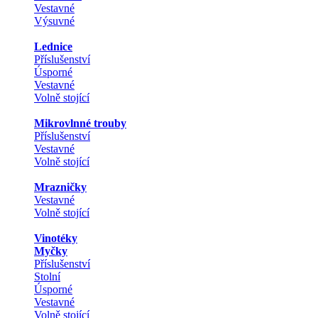
Vestavné
Výsuvné
Lednice
Příslušenství
Úsporné
Vestavné
Volně stojící
Mikrovlnné trouby
Příslušenství
Vestavné
Volně stojící
Mrazničky
Vestavné
Volně stojící
Vinotéky
Myčky
Příslušenství
Stolní
Úsporné
Vestavné
Volně stojící