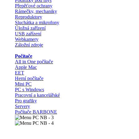
Podložky pod myš
Přepěťové ochrany
Rámečky, mechaniky
Reproduktory
Sluchátka a mikrofony
Úložná zařízení
USB zařízení
Webkamery
Záložní zdroje
Počítače
All in One počítače
Apple Mac
EET
Herní počítače
Mini PC
PC s Windows
Pracovní a kancelářské
Pro grafiky
Servery
Počítače BARBONE