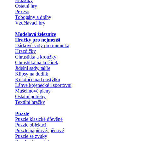
Mozaiky
Ostatní hry
Pexeso
Tobogány a dráhy
Vzdělávací hry
Modelová železnice
Hračky pro nejmenší
Dárkové sady pro miminka
Hrazdičky
Chrastítka a kroužky
Chrastítka na kočárek
Jídelní sady, talíře
Klipsy na dudlík
Kolotoče nad postýlku
Láhve kojenecké i sportovní
Mušelínové pleny
Ostatní potřeby
Textilní hračky
Puzzle
Puzzle klasické dřevěné
Puzzle oblékací
Puzzle papírové, pěnové
Puzzle se zvuky