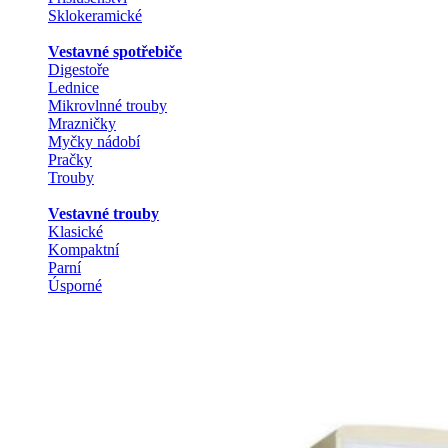
Sklokeramické
Vestavné spotřebiče
Digestoře
Lednice
Mikrovlnné trouby
Mrazničky
Myčky nádobí
Pračky
Trouby
Vestavné trouby
Klasické
Kompaktní
Parní
Úsporné