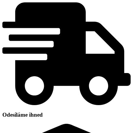
Přejít
k
obsahu
Odesíláme ihned