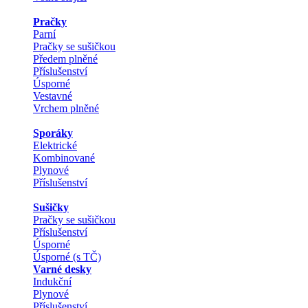
Pračky
Parní
Pračky se sušičkou
Předem plněné
Příslušenství
Úsporné
Vestavné
Vrchem plněné
Sporáky
Elektrické
Kombinované
Plynové
Příslušenství
Sušičky
Pračky se sušičkou
Příslušenství
Úsporné
Úsporné (s TČ)
Varné desky
Indukční
Plynové
Příslušenství