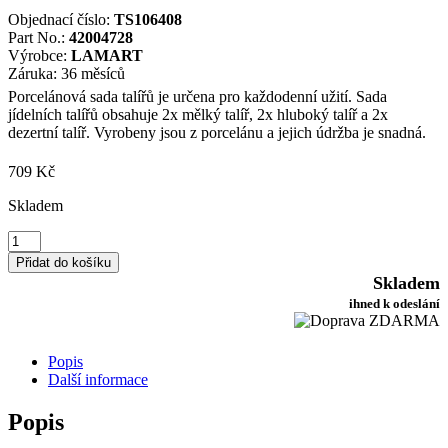
Objednací číslo:
TS106408
Part No.:
42004728
Výrobce:
LAMART
Záruka: 36 měsíců
Porcelánová sada talířů je určena pro každodenní užití. Sada
jídelních talířů obsahuje 2x mělký talíř, 2x hluboký talíř a 2x
dezertní talíř. Vyrobeny jsou z porcelánu a jejich údržba je snadná.
709
Kč
Skladem
Lamart
LT9080
Přidat do košíku
6dílná
Skladem
sada
ihned k odeslání
talířů
FANCY
množství
Popis
Další informace
Popis