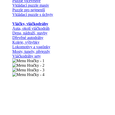
Puzzle vícevrstvé
Vkládací puzzle masiv
Puzzle pro nejmenší
Vkládací puzzle s úchyty
Vláčky, vláčkodráhy
Auta, okolí vláčkodráh
Depa, nádraží, stavby
Dřevěné autodráhy
Koleje, výhybky
Lokomotivy a vagónky
Mosty, tunely, přejezdy
Vláčkodráhy sety