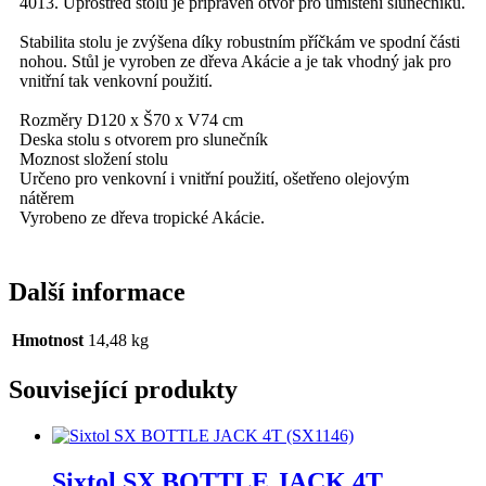
4013. Uprostřed stolu je připraven otvor pro umístění slunečníku.
Stabilita stolu je zvýšena díky robustním příčkám ve spodní části
nohou. Stůl je vyroben ze dřeva Akácie a je tak vhodný jak pro
vnitřní tak venkovní použití.
Rozměry D120 x Š70 x V74 cm
Deska stolu s otvorem pro slunečník
Moznost složení stolu
Určeno pro venkovní i vnitřní použití, ošetřeno olejovým
nátěrem
Vyrobeno ze dřeva tropické Akácie.
Další informace
Hmotnost
14,48 kg
Související produkty
Sixtol SX BOTTLE JACK 4T