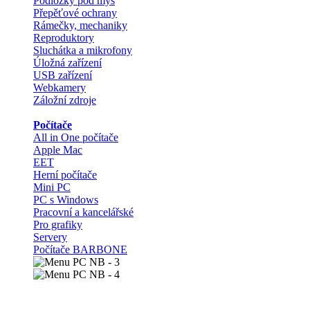
Podložky pod myš
Přepěťové ochrany
Rámečky, mechaniky
Reproduktory
Sluchátka a mikrofony
Úložná zařízení
USB zařízení
Webkamery
Záložní zdroje
Počítače
All in One počítače
Apple Mac
EET
Herní počítače
Mini PC
PC s Windows
Pracovní a kancelářské
Pro grafiky
Servery
Počítače BARBONE