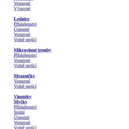
Vestavné
Výsuvné
Lednice
Příslušenství
Úsporné
Vestavné
Volně stojící
Mikrovlnné trouby
Příslušenství
Vestavné
Volně stojící
Mrazničky
Vestavné
Volně stojící
Vinotéky
Myčky
Příslušenství
Stolní
Úsporné
Vestavné
Volně stojící