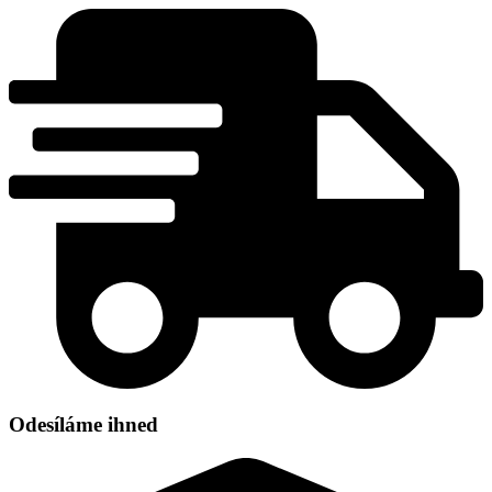
Přejít
k
obsahu
Odesíláme ihned