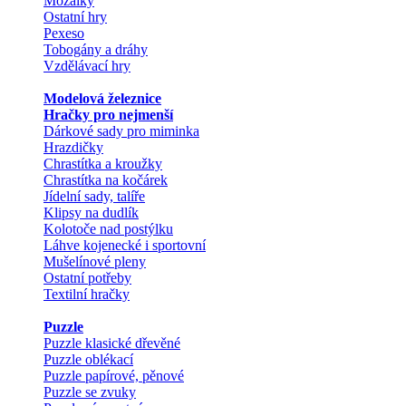
Mozaiky
Ostatní hry
Pexeso
Tobogány a dráhy
Vzdělávací hry
Modelová železnice
Hračky pro nejmenší
Dárkové sady pro miminka
Hrazdičky
Chrastítka a kroužky
Chrastítka na kočárek
Jídelní sady, talíře
Klipsy na dudlík
Kolotoče nad postýlku
Láhve kojenecké i sportovní
Mušelínové pleny
Ostatní potřeby
Textilní hračky
Puzzle
Puzzle klasické dřevěné
Puzzle oblékací
Puzzle papírové, pěnové
Puzzle se zvuky