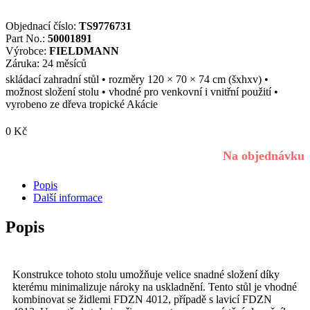
Objednací číslo:
TS9776731
Part No.:
50001891
Výrobce:
FIELDMANN
Záruka: 24 měsíců
skládací zahradní stůl • rozměry 120 × 70 × 74 cm (šxhxv) •
možnost složení stolu • vhodné pro venkovní i vnitřní použití •
vyrobeno ze dřeva tropické Akácie
0
Kč
Na objednávku
Popis
Další informace
Popis
Konstrukce tohoto stolu umožňuje velice snadné složení díky
kterému minimalizuje nároky na uskladnění. Tento stůl je vhodné
kombinovat se židlemi FDZN 4012, případě s lavicí FDZN