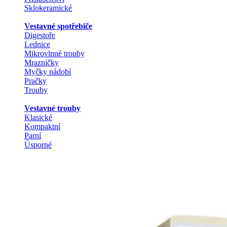
Sklokeramické
Vestavné spotřebiče
Digestoře
Lednice
Mikrovlnné trouby
Mrazničky
Myčky nádobí
Pračky
Trouby
Vestavné trouby
Klasické
Kompaktní
Parní
Úsporné