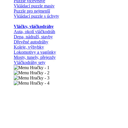
Puzzle vícevrstvé
Vkládací puzzle masiv
Puzzle pro nejmenší
Vkládací puzzle s úchyty
Vláčky, vláčkodráhy
Auta, okolí vláčkodráh
Depa, nádraží, stavby
Dřevěné autodráhy
Koleje, výhybky
Lokomotivy a vagónky
Mosty, tunely, přejezdy
Vláčkodráhy sety