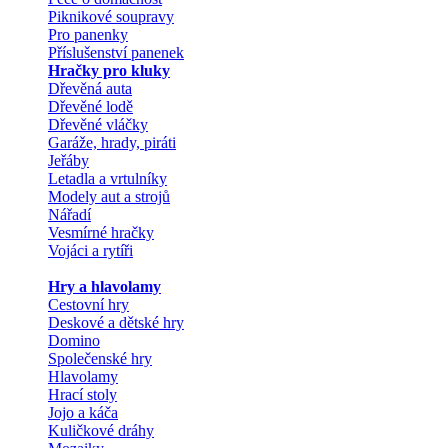
Piknikové soupravy
Pro panenky
Příslušenství panenek
Hračky pro kluky
Dřevěná auta
Dřevěné lodě
Dřevěné vláčky
Garáže, hrady, piráti
Jeřáby
Letadla a vrtulníky
Modely aut a strojů
Nářadí
Vesmírné hračky
Vojáci a rytíři
Hry a hlavolamy
Cestovní hry
Deskové a dětské hry
Domino
Společenské hry
Hlavolamy
Hrací stoly
Jojo a káča
Kuličkové dráhy