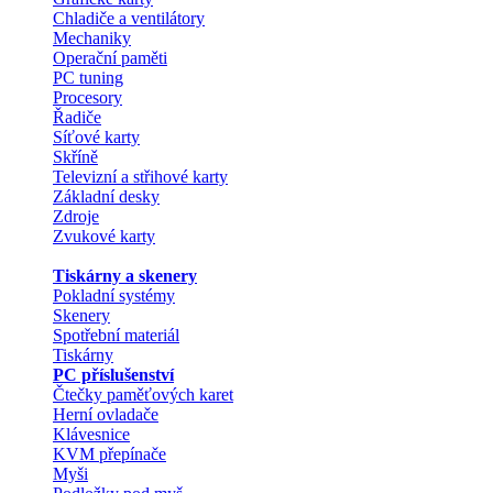
Chladiče a ventilátory
Mechaniky
Operační paměti
PC tuning
Procesory
Řadiče
Síťové karty
Skříně
Televizní a střihové karty
Základní desky
Zdroje
Zvukové karty
Tiskárny a skenery
Pokladní systémy
Skenery
Spotřební materiál
Tiskárny
PC příslušenství
Čtečky paměťových karet
Herní ovladače
Klávesnice
KVM přepínače
Myši