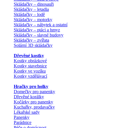
Skládačky – dinosauři
Skládačky – letadla
Skládačky – lodě
Skládačky – motorky
Skládačky – nábytek a ostatní
Skládačky – ptáci a hmyz
Skládačky – slavné budovy
Skládačky – zvířata
Solární 3D skládačky
Dřevěné kostky
Kostky obrázkové
Kostky stavebnice
Kostky ve vozíku
Kostky vzdělávací
Hračky pro holky
Domečky pro panenky
Dřevěné korálky
Kočárky pro panenky
Kuchařky, prodavačky
Lékařské sady
Panenky
Parádnice
Péče o domácnost