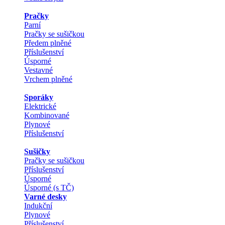
Pračky
Parní
Pračky se sušičkou
Předem plněné
Příslušenství
Úsporné
Vestavné
Vrchem plněné
Sporáky
Elektrické
Kombinované
Plynové
Příslušenství
Sušičky
Pračky se sušičkou
Příslušenství
Úsporné
Úsporné (s TČ)
Varné desky
Indukční
Plynové
Příslušenství