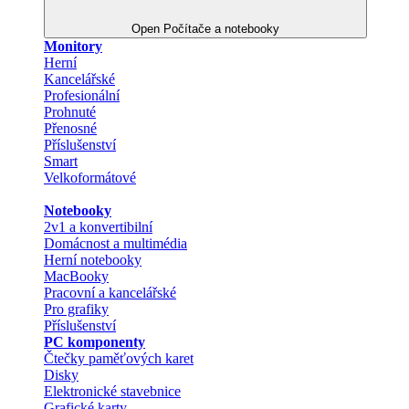
Open Počítače a notebooky
Monitory
Herní
Kancelářské
Profesionální
Prohnuté
Přenosné
Příslušenství
Smart
Velkoformátové
Notebooky
2v1 a konvertibilní
Domácnost a multimédia
Herní notebooky
MacBooky
Pracovní a kancelářské
Pro grafiky
Příslušenství
PC komponenty
Čtečky paměťových karet
Disky
Elektronické stavebnice
Grafické karty