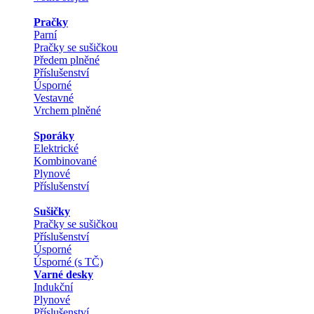
Pračky
Parní
Pračky se sušičkou
Předem plněné
Příslušenství
Úsporné
Vestavné
Vrchem plněné
Sporáky
Elektrické
Kombinované
Plynové
Příslušenství
Sušičky
Pračky se sušičkou
Příslušenství
Úsporné
Úsporné (s TČ)
Varné desky
Indukční
Plynové
Příslušenství