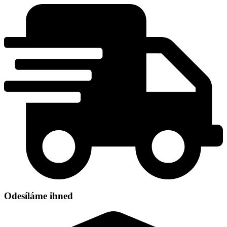
Přejít
k
obsahu
Odesíláme ihned