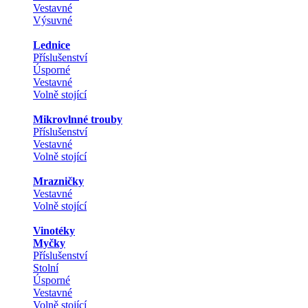
Vestavné
Výsuvné
Lednice
Příslušenství
Úsporné
Vestavné
Volně stojící
Mikrovlnné trouby
Příslušenství
Vestavné
Volně stojící
Mrazničky
Vestavné
Volně stojící
Vinotéky
Myčky
Příslušenství
Stolní
Úsporné
Vestavné
Volně stojící