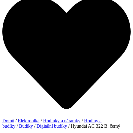
Domů
/
Elektronika
/
Hodinky a náramky
/
Hodiny a
budíky
/
Budíky
/
Digitální budíky
/ Hyundai AC 322 B, černý