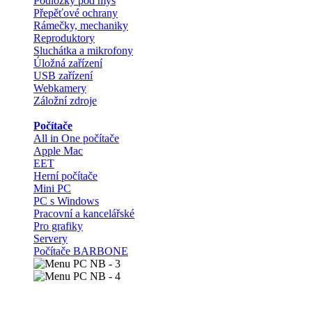
Podložky pod myš
Přepěťové ochrany
Rámečky, mechaniky
Reproduktory
Sluchátka a mikrofony
Úložná zařízení
USB zařízení
Webkamery
Záložní zdroje
Počítače
All in One počítače
Apple Mac
EET
Herní počítače
Mini PC
PC s Windows
Pracovní a kancelářské
Pro grafiky
Servery
Počítače BARBONE