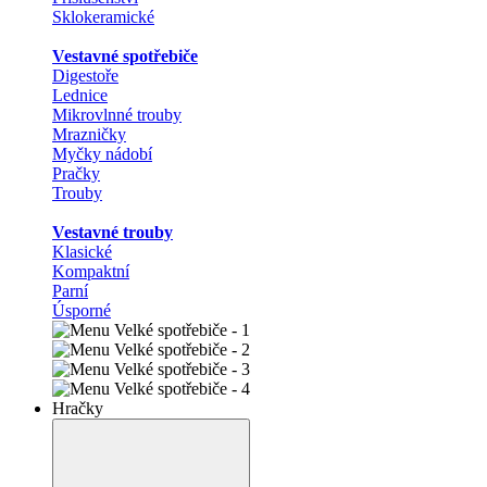
Sklokeramické
Vestavné spotřebiče
Digestoře
Lednice
Mikrovlnné trouby
Mrazničky
Myčky nádobí
Pračky
Trouby
Vestavné trouby
Klasické
Kompaktní
Parní
Úsporné
Hračky