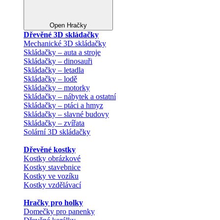
Open Hračky
Dřevěné 3D skládačky
Mechanické 3D skládačky
Skládačky – auta a stroje
Skládačky – dinosauři
Skládačky – letadla
Skládačky – lodě
Skládačky – motorky
Skládačky – nábytek a ostatní
Skládačky – ptáci a hmyz
Skládačky – slavné budovy
Skládačky – zvířata
Solární 3D skládačky
Dřevěné kostky
Kostky obrázkové
Kostky stavebnice
Kostky ve vozíku
Kostky vzdělávací
Hračky pro holky
Domečky pro panenky