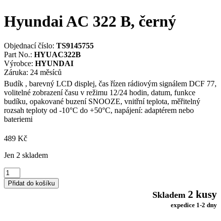
Hyundai AC 322 B, černý
Objednací číslo:
TS9145755
Part No.:
HYUAC322B
Výrobce:
HYUNDAI
Záruka: 24 měsíců
Budík , barevný LCD displej, čas řízen rádiovým signálem DCF 77,
volitelné zobrazení času v režimu 12/24 hodin, datum, funkce
budíku, opakované buzení SNOOZE, vnitřní teplota, měřitelný
rozsah teploty od -10°C do +50°C, napájení: adaptérem nebo
bateriemi
489
Kč
Jen 2 skladem
Hyundai
AC
Přidat do košíku
322
2 kusy
Skladem
B,
expedice 1-2 dny
černý
množství