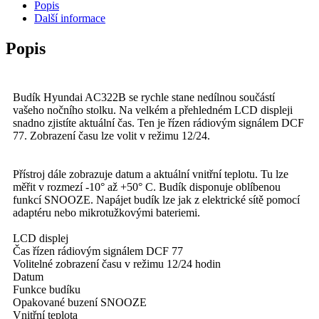
Popis
Další informace
Popis
Budík Hyundai AC322B se rychle stane nedílnou součástí
vašeho nočního stolku. Na velkém a přehledném LCD displeji
snadno zjistíte aktuální čas. Ten je řízen rádiovým signálem DCF
77. Zobrazení času lze volit v režimu 12/24.
Přístroj dále zobrazuje datum a aktuální vnitřní teplotu. Tu lze
měřit v rozmezí -10° až +50° C. Budík disponuje oblíbenou
funkcí SNOOZE. Napájet budík lze jak z elektrické sítě pomocí
adaptéru nebo mikrotužkovými bateriemi.
LCD displej
Čas řízen rádiovým signálem DCF 77
Volitelné zobrazení času v režimu 12/24 hodin
Datum
Funkce budíku
Opakované buzení SNOOZE
Vnitřní teplota