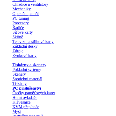
Chladiče a ventilátory
Mechaniky
Operační paměti
PC tuning
Procesory
Řadiče
Síťové karty
Skříně
Televizní a střihové karty
Základní desky
Zdroje
Zvukové karty
Tiskárny a skenery
Pokladní systémy
Skenery
Spotřební materiál
Tiskárny
PC příslušenství
Čtečky paměťových karet
Herní ovladače
Klávesnice
KVM přepínače
Myši