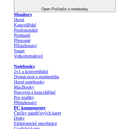
Open Počítače a notebooky
Monitory
Herní
Kancelářské
Profesionální
Prohnuté
Přenosné
Příslušenství
Smart
Velkoformátové
Notebooky
2v1 a konvertibilní
Domácnost a multimédia
Herní notebooky
MacBooky
Pracovní a kancelářské
Pro grafiky
Příslušenství
PC komponenty
Čtečky paměťových karet
Disky
Elektronické stavebnice
Grafické karty