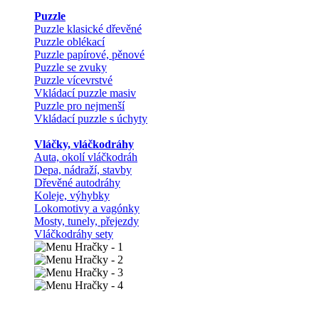
Puzzle
Puzzle klasické dřevěné
Puzzle oblékací
Puzzle papírové, pěnové
Puzzle se zvuky
Puzzle vícevrstvé
Vkládací puzzle masiv
Puzzle pro nejmenší
Vkládací puzzle s úchyty
Vláčky, vláčkodráhy
Auta, okolí vláčkodráh
Depa, nádraží, stavby
Dřevěné autodráhy
Koleje, výhybky
Lokomotivy a vagónky
Mosty, tunely, přejezdy
Vláčkodráhy sety