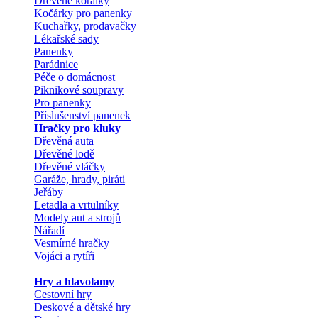
Dřevěné korálky
Kočárky pro panenky
Kuchařky, prodavačky
Lékařské sady
Panenky
Parádnice
Péče o domácnost
Piknikové soupravy
Pro panenky
Příslušenství panenek
Hračky pro kluky
Dřevěná auta
Dřevěné lodě
Dřevěné vláčky
Garáže, hrady, piráti
Jeřáby
Letadla a vrtulníky
Modely aut a strojů
Nářadí
Vesmírné hračky
Vojáci a rytíři
Hry a hlavolamy
Cestovní hry
Deskové a dětské hry