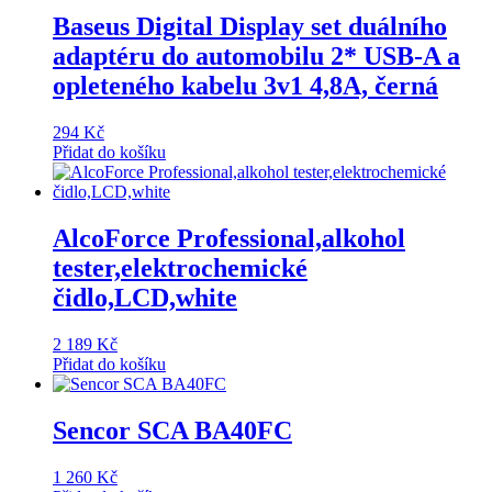
Baseus Digital Display set duálního
adaptéru do automobilu 2* USB-A a
opleteného kabelu 3v1 4,8A, černá
294
Kč
Přidat do košíku
AlcoForce Professional,alkohol
tester,elektrochemické
čidlo,LCD,white
2 189
Kč
Přidat do košíku
Sencor SCA BA40FC
1 260
Kč