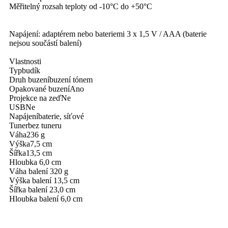
Měřitelný rozsah teploty od -10°C do +50°C
Napájení: adaptérem nebo bateriemi 3 x 1,5 V / AAA (baterie
nejsou součástí balení)
Vlastnosti
Typbudík
Druh buzeníbuzení tónem
Opakované buzeníAno
Projekce na zeďNe
USBNe
Napájeníbaterie, síťové
Tunerbez tuneru
Váha236 g
Výška7,5 cm
Šířka13,5 cm
Hloubka 6,0 cm
Váha balení 320 g
Výška balení 13,5 cm
Šířka balení 23,0 cm
Hloubka balení 6,0 cm