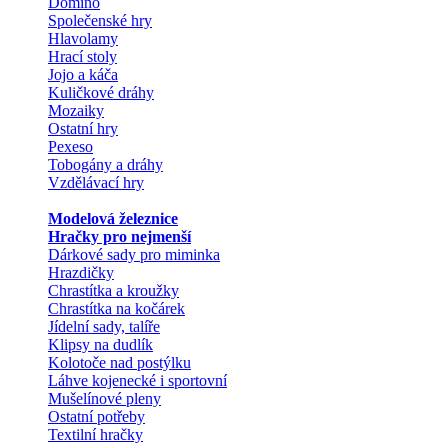
Domino
Společenské hry
Hlavolamy
Hrací stoly
Jojo a káča
Kuličkové dráhy
Mozaiky
Ostatní hry
Pexeso
Tobogány a dráhy
Vzdělávací hry
Modelová železnice
Hračky pro nejmenší
Dárkové sady pro miminka
Hrazdičky
Chrastítka a kroužky
Chrastítka na kočárek
Jídelní sady, talíře
Klipsy na dudlík
Kolotoče nad postýlku
Láhve kojenecké i sportovní
Mušelínové pleny
Ostatní potřeby
Textilní hračky