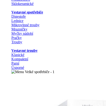
Sklokeramické
Vestavné spotřebiče
Digestoře
Lednice
Mikrovlnné trouby
Mrazničky
Myčky nádobí
Pračky
Trouby
Vestavné trouby
Klasické
Kompaktní
Parní
Úsporné