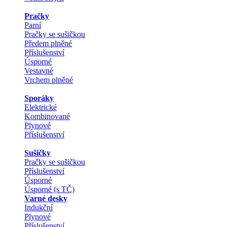
Pračky
Parní
Pračky se sušičkou
Předem plněné
Příslušenství
Úsporné
Vestavné
Vrchem plněné
Sporáky
Elektrické
Kombinované
Plynové
Příslušenství
Sušičky
Pračky se sušičkou
Příslušenství
Úsporné
Úsporné (s TČ)
Varné desky
Indukční
Plynové
Příslušenství