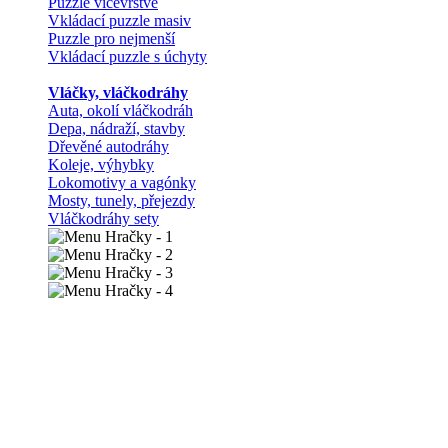
Puzzle vícevrstvé
Vkládací puzzle masiv
Puzzle pro nejmenší
Vkládací puzzle s úchyty
Vláčky, vláčkodráhy
Auta, okolí vláčkodráh
Depa, nádraží, stavby
Dřevěné autodráhy
Koleje, výhybky
Lokomotivy a vagónky
Mosty, tunely, přejezdy
Vláčkodráhy sety