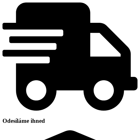
Přejít
k
obsahu
Odesíláme ihned