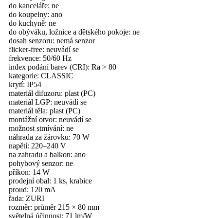
do kanceláře: ne
do koupelny: ano
do kuchyně: ne
do obýváku, ložnice a dětského pokoje: ne
dosah senzoru: nemá senzor
flicker-free: neuvádí se
frekvence: 50/60 Hz
index podání barev (CRI): Ra > 80
kategorie: CLASSIC
krytí: IP54
materiál difuzoru: plast (PC)
materiál LGP: neuvádí se
materiál těla: plast (PC)
montážní otvor: neuvádí se
možnost stmívání: ne
náhrada za žárovku: 70 W
napětí: 220–240 V
na zahradu a balkon: ano
pohybový senzor: ne
příkon: 14 W
prodejní obal: 1 ks, krabice
proud: 120 mA
řada: ZURI
rozměr: průměr 215 × 80 mm
světelná účinnost: 71 lm/W