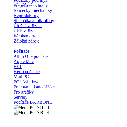
Podložky pod myš
Přepěťové ochrany
Rámečky, mechaniky
Reproduktory
Sluchátka a mikrofony
Úložná zařízení
USB zařízení
Webkamery
Záložní zdroje
Počítače
All in One počítače
Apple Mac
EET
Herní počítače
Mini PC
PC s Windows
Pracovní a kancelářské
Pro grafiky
Servery
Počítače BARBONE