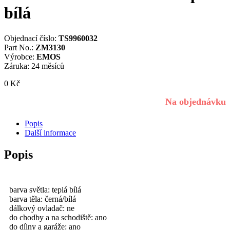
bílá
Objednací číslo:
TS9960032
Part No.:
ZM3130
Výrobce:
EMOS
Záruka: 24 měsíců
0
Kč
Na objednávku
Popis
Další informace
Popis
barva světla: teplá bílá
barva těla: černá/bílá
dálkový ovladač: ne
do chodby a na schodiště: ano
do dílny a garáže: ano