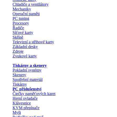
Chladiče a ventilátory
Mechaniky
Operační paměti
PC tuning
Procesory
Řadiče
Síťové karty
Skříně
Televizní a střihové karty
Základní desky
Zdroje
Zvukové karty
Tiskárny a skenery
Pokladní systémy
Skenery
Spotřební materiál
Tiskárny
PC příslušenství
Čtečky paměťových karet
Herní ovladače
Klávesnice
KVM přepínače
Myši