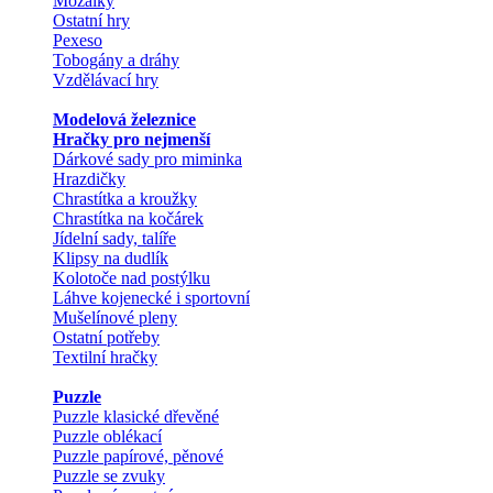
Mozaiky
Ostatní hry
Pexeso
Tobogány a dráhy
Vzdělávací hry
Modelová železnice
Hračky pro nejmenší
Dárkové sady pro miminka
Hrazdičky
Chrastítka a kroužky
Chrastítka na kočárek
Jídelní sady, talíře
Klipsy na dudlík
Kolotoče nad postýlku
Láhve kojenecké i sportovní
Mušelínové pleny
Ostatní potřeby
Textilní hračky
Puzzle
Puzzle klasické dřevěné
Puzzle oblékací
Puzzle papírové, pěnové
Puzzle se zvuky