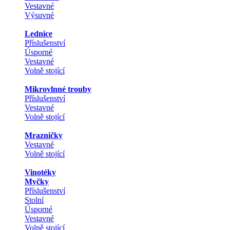
Vestavné
Výsuvné
Lednice
Příslušenství
Úsporné
Vestavné
Volně stojící
Mikrovlnné trouby
Příslušenství
Vestavné
Volně stojící
Mrazničky
Vestavné
Volně stojící
Vinotéky
Myčky
Příslušenství
Stolní
Úsporné
Vestavné
Volně stojící