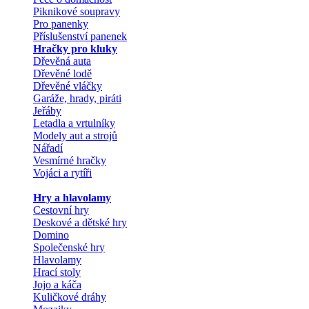
Piknikové soupravy
Pro panenky
Příslušenství panenek
Hračky pro kluky
Dřevěná auta
Dřevěné lodě
Dřevěné vláčky
Garáže, hrady, piráti
Jeřáby
Letadla a vrtulníky
Modely aut a strojů
Nářadí
Vesmírné hračky
Vojáci a rytíři
Hry a hlavolamy
Cestovní hry
Deskové a dětské hry
Domino
Společenské hry
Hlavolamy
Hrací stoly
Jojo a káča
Kuličkové dráhy