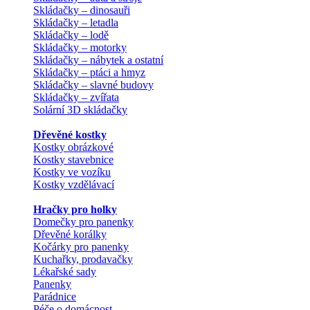
Skládačky – dinosauři
Skládačky – letadla
Skládačky – lodě
Skládačky – motorky
Skládačky – nábytek a ostatní
Skládačky – ptáci a hmyz
Skládačky – slavné budovy
Skládačky – zvířata
Solární 3D skládačky
Dřevěné kostky
Kostky obrázkové
Kostky stavebnice
Kostky ve vozíku
Kostky vzdělávací
Hračky pro holky
Domečky pro panenky
Dřevěné korálky
Kočárky pro panenky
Kuchařky, prodavačky
Lékařské sady
Panenky
Parádnice
Péče o domácnost