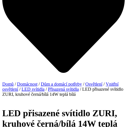
Domů
/
Domácnost
/
Dům a domácí potřeby
/
Osvětlení
/
Vnitřní
osvětlení
/
LED svítidla
/
Přisazená svítidla
/ LED přisazené svítidlo
ZURI, kruhové černá/bílá 14W teplá bílá
LED přisazené svítidlo ZURI,
kruhové černá/bílá 14W teplá