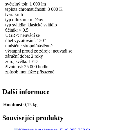
světelný tok: 1 000 lm
teplota chromatičnosti: 3 000 K
tvar: kruh
typ difuzoru: mléčný
typ svítidla: klasické svítidlo
účiník: > 0,5
UGR<: neuvádí se
úhel vyzařování: 120°
umístění: stropní/nástěnné
výstupní proud ze zdroje: neuvádí se
záruční doba: 2 roky
zdroj světla: LED
životnost: 25 000 hodin
způsob montáže: přisazené
Další informace
Hmotnost
0,15 kg
Související produkty