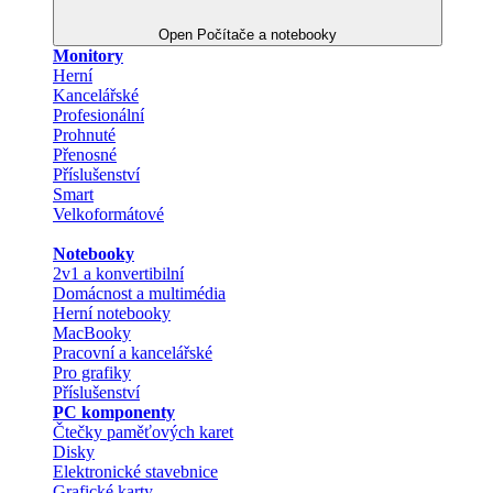
Open Počítače a notebooky
Monitory
Herní
Kancelářské
Profesionální
Prohnuté
Přenosné
Příslušenství
Smart
Velkoformátové
Notebooky
2v1 a konvertibilní
Domácnost a multimédia
Herní notebooky
MacBooky
Pracovní a kancelářské
Pro grafiky
Příslušenství
PC komponenty
Čtečky paměťových karet
Disky
Elektronické stavebnice
Grafické karty