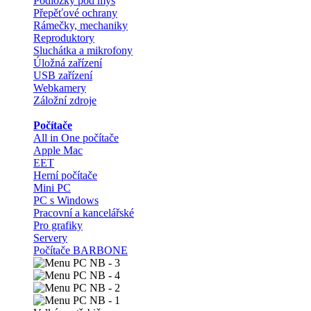
Podložky pod myš
Přepěťové ochrany
Rámečky, mechaniky
Reproduktory
Sluchátka a mikrofony
Úložná zařízení
USB zařízení
Webkamery
Záložní zdroje
Počítače
All in One počítače
Apple Mac
EET
Herní počítače
Mini PC
PC s Windows
Pracovní a kancelářské
Pro grafiky
Servery
Počítače BARBONE