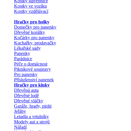
Kostky stavebnice
Kostky ve vozíku
Kostky vzdělávací
Hračky pro holky
Domečky pro panenky
Dřevěné korálky
Kočárky pro panenky
Kuchařky, prodavačky
Lékařské sady
Panenky
Parádnice
Péče o domácnost
Piknikové soupravy
Pro panenky
Příslušenství panenek
Hračky pro kluky
Dřevěná auta
Dřevěné lodě
Dřevěné vláčky
Garáže, hrady, piráti
Jeřáby
Letadla a vrtulníky
Modely aut a strojů
Nářadí