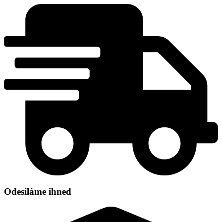
Přejít
k
obsahu
Odesíláme ihned