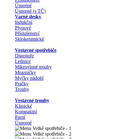
Úsporné
Úsporné (s TČ)
Varné desky
Indukční
Plynové
Příslušenství
Sklokeramické
Vestavné spotřebiče
Digestoře
Lednice
Mikrovlnné trouby
Mrazničky
Myčky nádobí
Pračky
Trouby
Vestavné trouby
Klasické
Kompaktní
Parní
Úsporné