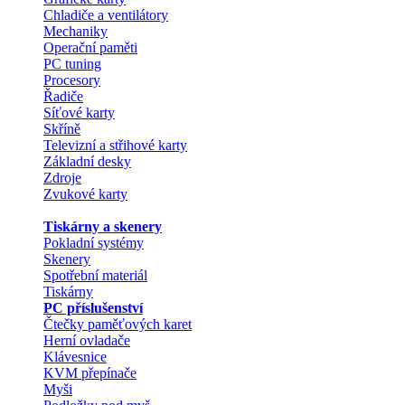
Chladiče a ventilátory
Mechaniky
Operační paměti
PC tuning
Procesory
Řadiče
Síťové karty
Skříně
Televizní a střihové karty
Základní desky
Zdroje
Zvukové karty
Tiskárny a skenery
Pokladní systémy
Skenery
Spotřební materiál
Tiskárny
PC příslušenství
Čtečky paměťových karet
Herní ovladače
Klávesnice
KVM přepínače
Myši