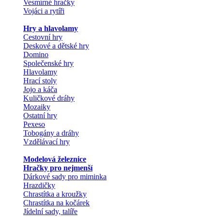
Vesmírné hračky
Vojáci a rytíři
Hry a hlavolamy
Cestovní hry
Deskové a dětské hry
Domino
Společenské hry
Hlavolamy
Hrací stoly
Jojo a káča
Kuličkové dráhy
Mozaiky
Ostatní hry
Pexeso
Tobogány a dráhy
Vzdělávací hry
Modelová železnice
Hračky pro nejmenší
Dárkové sady pro miminka
Hrazdičky
Chrastítka a kroužky
Chrastítka na kočárek
Jídelní sady, talíře