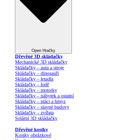
Open Hračky
Dřevěné 3D skládačky
Mechanické 3D skládačky
Skládačky – auta a stroje
Skládačky – dinosauři
Skládačky – letadla
Skládačky – lodě
Skládačky – motorky
Skládačky – nábytek a ostatní
Skládačky – ptáci a hmyz
Skládačky – slavné budovy
Skládačky – zvířata
Solární 3D skládačky
Dřevěné kostky
Kostky obrázkové