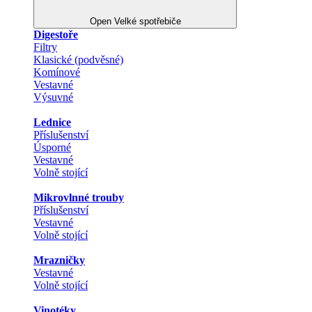
Open Velké spotřebiče
Digestoře
Filtry
Klasické (podvěsné)
Komínové
Vestavné
Výsuvné
Lednice
Příslušenství
Úsporné
Vestavné
Volně stojící
Mikrovlnné trouby
Příslušenství
Vestavné
Volně stojící
Mrazničky
Vestavné
Volně stojící
Vinotéky