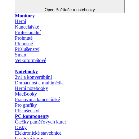
Open Počítače a notebooky
Monitory
Herní
Kancelářské
Profesionální
Prohnuté
Přenosné
Příslušenství
Smart
Velkoformátové
Notebooky
2v1 a konvertibilní
Domácnost a multimédia
Herní notebooky
MacBooky
Pracovní a kancelářské
Pro grafiky
Příslušenství
PC komponenty
Čtečky paměťových karet
Disky
Elektronické stavebnice
Grafické karty