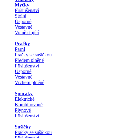
Myčky
Příslušenství
Stolní
Úsporné
Vestavné
Volně stojící
Pračky
Parní
Pračky se sušičkou
Předem plněné
Příslušenství
Úsporné
Vestavné
Vrchem plněné
Sporáky
Elektrické
Kombinované
Plynové
Příslušenství
Sušičky
Pračky se sušičkou
Příslušenství