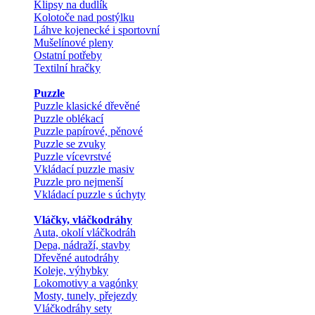
Klipsy na dudlík
Kolotoče nad postýlku
Láhve kojenecké i sportovní
Mušelínové pleny
Ostatní potřeby
Textilní hračky
Puzzle
Puzzle klasické dřevěné
Puzzle oblékací
Puzzle papírové, pěnové
Puzzle se zvuky
Puzzle vícevrstvé
Vkládací puzzle masiv
Puzzle pro nejmenší
Vkládací puzzle s úchyty
Vláčky, vláčkodráhy
Auta, okolí vláčkodráh
Depa, nádraží, stavby
Dřevěné autodráhy
Koleje, výhybky
Lokomotivy a vagónky
Mosty, tunely, přejezdy
Vláčkodráhy sety