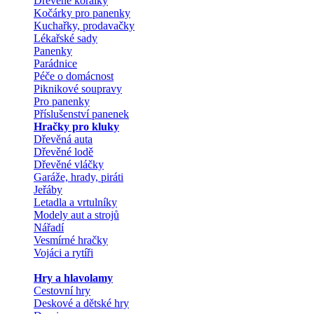
Dřevěné korálky
Kočárky pro panenky
Kuchařky, prodavačky
Lékařské sady
Panenky
Parádnice
Péče o domácnost
Piknikové soupravy
Pro panenky
Příslušenství panenek
Hračky pro kluky
Dřevěná auta
Dřevěné lodě
Dřevěné vláčky
Garáže, hrady, piráti
Jeřáby
Letadla a vrtulníky
Modely aut a strojů
Nářadí
Vesmírné hračky
Vojáci a rytíři
Hry a hlavolamy
Cestovní hry
Deskové a dětské hry