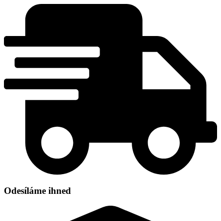
Přejít
k
obsahu
Odesíláme ihned