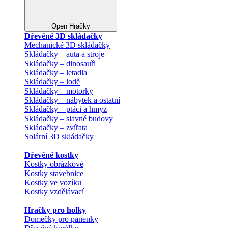
Open Hračky
Dřevěné 3D skládačky
Mechanické 3D skládačky
Skládačky – auta a stroje
Skládačky – dinosauři
Skládačky – letadla
Skládačky – lodě
Skládačky – motorky
Skládačky – nábytek a ostatní
Skládačky – ptáci a hmyz
Skládačky – slavné budovy
Skládačky – zvířata
Solární 3D skládačky
Dřevěné kostky
Kostky obrázkové
Kostky stavebnice
Kostky ve vozíku
Kostky vzdělávací
Hračky pro holky
Domečky pro panenky