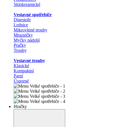
Sklokeramické
Vestavné spotřebiče
Digestoře
Lednice
Mikrovlnné trouby
Mrazničky
Myčky nádobí
Pračky
Trouby
Vestavné trouby
Klasické
Kompaktní
Parní
Úsporné
Hračky