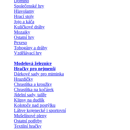
Domino
Společenské hry
Hlavolamy
Hrací stoly
Jojo a káča
Kuličkové dráhy
Mozaiky
Ostatní hry
Pexeso
Tobogány a dráhy
Vzdělávací hry
Modelová železnice
Hračky pro nejmenší
Dárkové sady pro miminka
Hrazdičky
Chrastítka a kroužky
Chrastítka na kočárek
Jídelní sady, talíře
Klipsy na dudlík
Kolotoče nad postýlku
Láhve kojenecké i sportovní
Mušelínové pleny
Ostatní potřeby
Textilní hračky