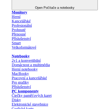
Open Počítače a notebooky
Monitory
Herní
Kancelářské
Profesionální
Prohnuté
Přenosné
Příslušenství
Smart
Velkoformátové
Notebooky
2v1 a konvertibilní
Domácnost a multimédia
Herní notebooky
MacBooky
Pracovní a kancelářské
Pro grafiky
Příslušenství
PC komponenty
Čtečky paměťových karet
Disky
Elektronické stavebnice
Grafické karty