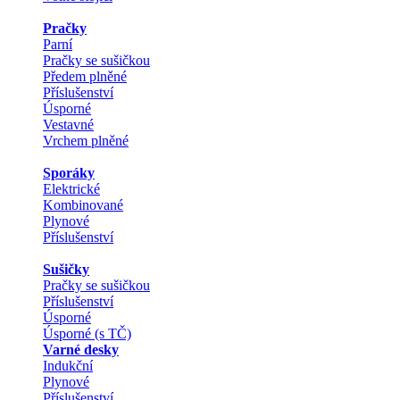
Pračky
Parní
Pračky se sušičkou
Předem plněné
Příslušenství
Úsporné
Vestavné
Vrchem plněné
Sporáky
Elektrické
Kombinované
Plynové
Příslušenství
Sušičky
Pračky se sušičkou
Příslušenství
Úsporné
Úsporné (s TČ)
Varné desky
Indukční
Plynové
Příslušenství