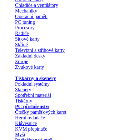
Chladiče a ventilátory
Mechaniky
Operační paměti
PC tuning
Procesory
Řadiče
Síťové karty
Skříně
Televizní a střihové karty
Základní desky
Zdroje
Zvukové karty
Tiskárny a skenery
Pokladní systémy
Skenery
Spotřební materiál
Tiskárny
PC příslušenství
Čtečky paměťových karet
Herní ovladače
Klávesnice
KVM přepínače
Myši