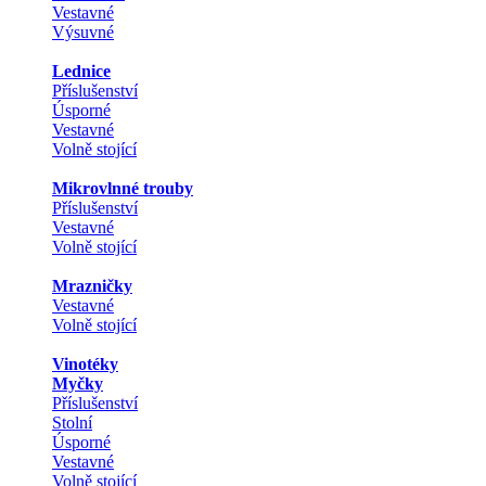
Vestavné
Výsuvné
Lednice
Příslušenství
Úsporné
Vestavné
Volně stojící
Mikrovlnné trouby
Příslušenství
Vestavné
Volně stojící
Mrazničky
Vestavné
Volně stojící
Vinotéky
Myčky
Příslušenství
Stolní
Úsporné
Vestavné
Volně stojící