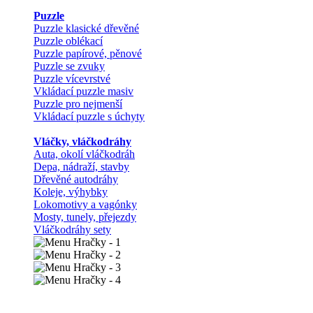
Puzzle
Puzzle klasické dřevěné
Puzzle oblékací
Puzzle papírové, pěnové
Puzzle se zvuky
Puzzle vícevrstvé
Vkládací puzzle masiv
Puzzle pro nejmenší
Vkládací puzzle s úchyty
Vláčky, vláčkodráhy
Auta, okolí vláčkodráh
Depa, nádraží, stavby
Dřevěné autodráhy
Koleje, výhybky
Lokomotivy a vagónky
Mosty, tunely, přejezdy
Vláčkodráhy sety