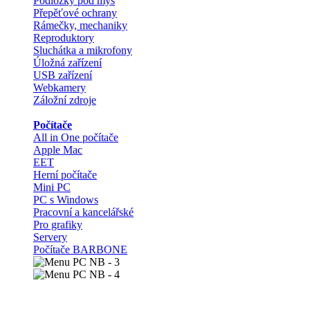
Podložky pod myš
Přepěťové ochrany
Rámečky, mechaniky
Reproduktory
Sluchátka a mikrofony
Úložná zařízení
USB zařízení
Webkamery
Záložní zdroje
Počítače
All in One počítače
Apple Mac
EET
Herní počítače
Mini PC
PC s Windows
Pracovní a kancelářské
Pro grafiky
Servery
Počítače BARBONE