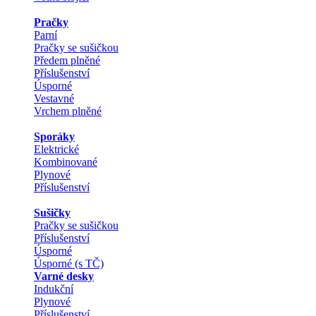
Pračky
Parní
Pračky se sušičkou
Předem plněné
Příslušenství
Úsporné
Vestavné
Vrchem plněné
Sporáky
Elektrické
Kombinované
Plynové
Příslušenství
Sušičky
Pračky se sušičkou
Příslušenství
Úsporné
Úsporné (s TČ)
Varné desky
Indukční
Plynové
Příslušenství