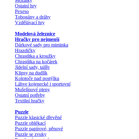
Mozaiky
Ostatní hry
Pexeso
Tobogány a dráhy
Vzdělávací hry
Modelová železnice
Hračky pro nejmenší
Dárkové sady pro miminka
Hrazdičky
Chrastítka a kroužky
Chrastítka na kočárek
Jídelní sady, talíře
Klipsy na dudlík
Kolotoče nad postýlku
Láhve kojenecké i sportovní
Mušelínové pleny
Ostatní potřeby
Textilní hračky
Puzzle
Puzzle klasické dřevěné
Puzzle oblékací
Puzzle papírové, pěnové
Puzzle se zvuky