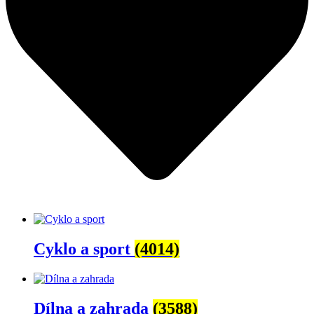
Cyklo a sport
(4014)
Dílna a zahrada
(3588)