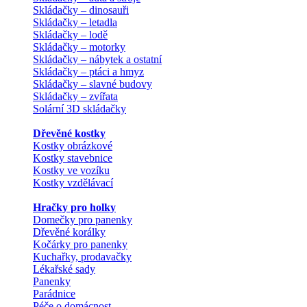
Skládačky – dinosauři
Skládačky – letadla
Skládačky – lodě
Skládačky – motorky
Skládačky – nábytek a ostatní
Skládačky – ptáci a hmyz
Skládačky – slavné budovy
Skládačky – zvířata
Solární 3D skládačky
Dřevěné kostky
Kostky obrázkové
Kostky stavebnice
Kostky ve vozíku
Kostky vzdělávací
Hračky pro holky
Domečky pro panenky
Dřevěné korálky
Kočárky pro panenky
Kuchařky, prodavačky
Lékařské sady
Panenky
Parádnice
Péče o domácnost