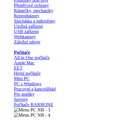
Podložky pod myš
Přepěťové ochrany
Rámečky, mechaniky
Reproduktory
Sluchátka a mikrofony
Úložná zařízení
USB zařízení
Webkamery
Záložní zdroje
Počítače
All in One počítače
Apple Mac
EET
Herní počítače
Mini PC
PC s Windows
Pracovní a kancelářské
Pro grafiky
Servery
Počítače BARBONE