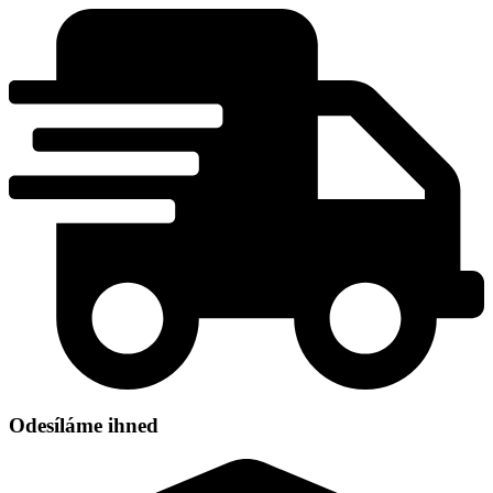
Přejít
k
obsahu
Odesíláme ihned