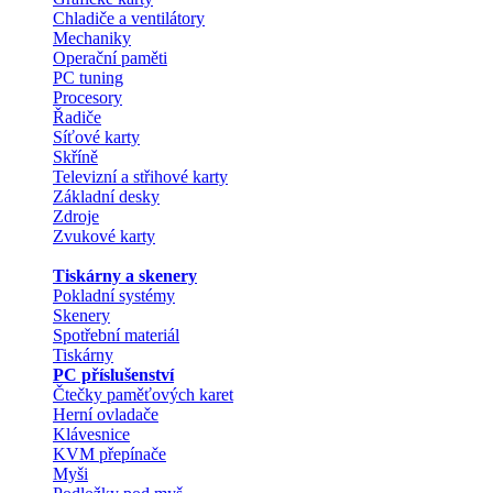
Chladiče a ventilátory
Mechaniky
Operační paměti
PC tuning
Procesory
Řadiče
Síťové karty
Skříně
Televizní a střihové karty
Základní desky
Zdroje
Zvukové karty
Tiskárny a skenery
Pokladní systémy
Skenery
Spotřební materiál
Tiskárny
PC příslušenství
Čtečky paměťových karet
Herní ovladače
Klávesnice
KVM přepínače
Myši