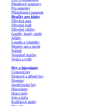
Piknikové soupravy
Pro panenky
Příslušenství panenek
Hračky pro kluky
Dřevěná auta
Dřevěné lodě
Dřevěné vláčky
Garáže, hrady, piráti
Jeřáby
Letadla a vrtulníky
Modely aut a strojů
Nářadí
Vesmírné hračky
Vojáci a rytíři
Hry a hlavolamy
Cestovní hry
Deskové a dětské hry
Domino
Společenské hry
Hlavolamy
Hrací stoly
Jojo a káča
Kuličkové dráhy