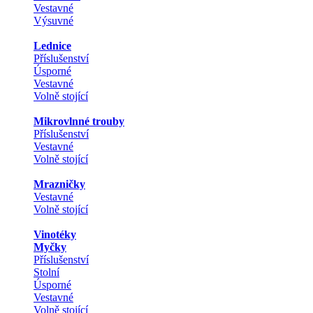
Vestavné
Výsuvné
Lednice
Příslušenství
Úsporné
Vestavné
Volně stojící
Mikrovlnné trouby
Příslušenství
Vestavné
Volně stojící
Mrazničky
Vestavné
Volně stojící
Vinotéky
Myčky
Příslušenství
Stolní
Úsporné
Vestavné
Volně stojící