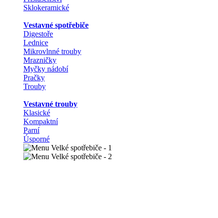
Sklokeramické
Vestavné spotřebiče
Digestoře
Lednice
Mikrovlnné trouby
Mrazničky
Myčky nádobí
Pračky
Trouby
Vestavné trouby
Klasické
Kompaktní
Parní
Úsporné