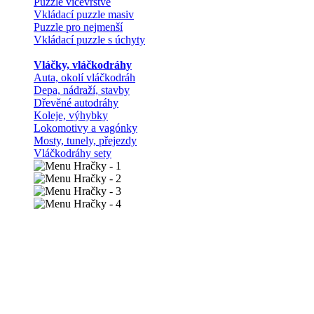
Puzzle vícevrstvé
Vkládací puzzle masiv
Puzzle pro nejmenší
Vkládací puzzle s úchyty
Vláčky, vláčkodráhy
Auta, okolí vláčkodráh
Depa, nádraží, stavby
Dřevěné autodráhy
Koleje, výhybky
Lokomotivy a vagónky
Mosty, tunely, přejezdy
Vláčkodráhy sety