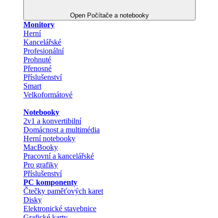
Open Počítače a notebooky
Monitory
Herní
Kancelářské
Profesionální
Prohnuté
Přenosné
Příslušenství
Smart
Velkoformátové
Notebooky
2v1 a konvertibilní
Domácnost a multimédia
Herní notebooky
MacBooky
Pracovní a kancelářské
Pro grafiky
Příslušenství
PC komponenty
Čtečky paměťových karet
Disky
Elektronické stavebnice
Grafické karty