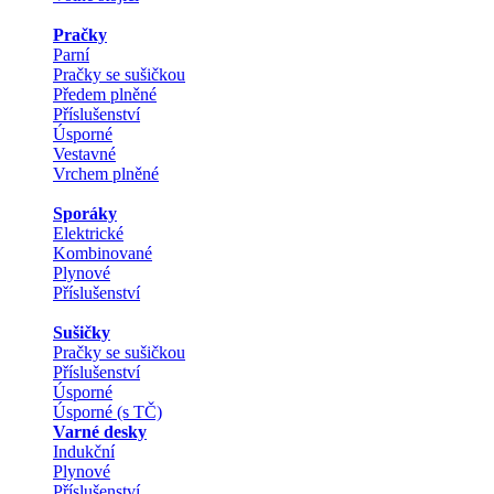
Pračky
Parní
Pračky se sušičkou
Předem plněné
Příslušenství
Úsporné
Vestavné
Vrchem plněné
Sporáky
Elektrické
Kombinované
Plynové
Příslušenství
Sušičky
Pračky se sušičkou
Příslušenství
Úsporné
Úsporné (s TČ)
Varné desky
Indukční
Plynové
Příslušenství