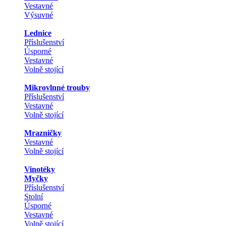
Vestavné
Výsuvné
Lednice
Příslušenství
Úsporné
Vestavné
Volně stojící
Mikrovlnné trouby
Příslušenství
Vestavné
Volně stojící
Mrazničky
Vestavné
Volně stojící
Vinotéky
Myčky
Příslušenství
Stolní
Úsporné
Vestavné
Volně stojící