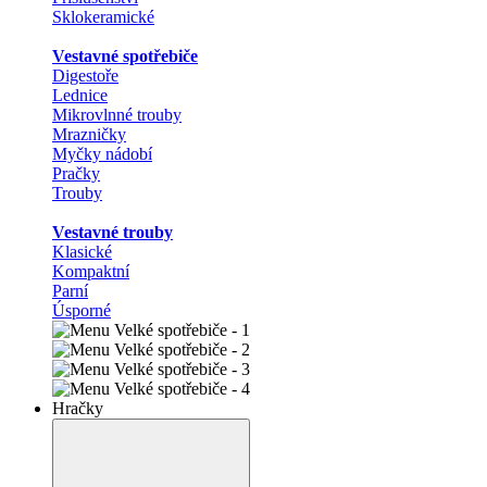
Sklokeramické
Vestavné spotřebiče
Digestoře
Lednice
Mikrovlnné trouby
Mrazničky
Myčky nádobí
Pračky
Trouby
Vestavné trouby
Klasické
Kompaktní
Parní
Úsporné
Hračky