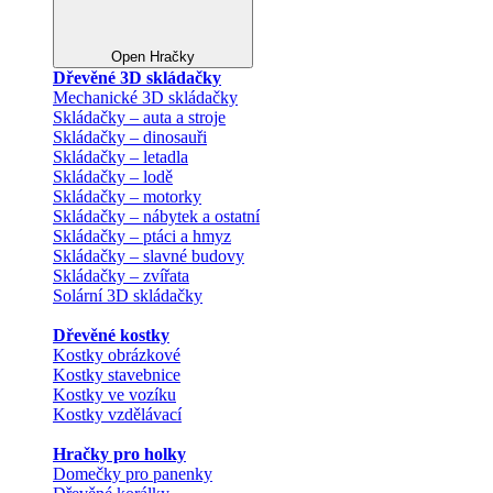
Open Hračky
Dřevěné 3D skládačky
Mechanické 3D skládačky
Skládačky – auta a stroje
Skládačky – dinosauři
Skládačky – letadla
Skládačky – lodě
Skládačky – motorky
Skládačky – nábytek a ostatní
Skládačky – ptáci a hmyz
Skládačky – slavné budovy
Skládačky – zvířata
Solární 3D skládačky
Dřevěné kostky
Kostky obrázkové
Kostky stavebnice
Kostky ve vozíku
Kostky vzdělávací
Hračky pro holky
Domečky pro panenky