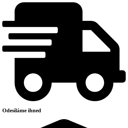
Přejít
k
obsahu
Odesíláme ihned