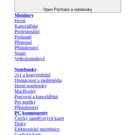
Open Počítače a notebooky
Monitory
Herní
Kancelářské
Profesionální
Prohnuté
Přenosné
Příslušenství
Smart
Velkoformátové
Notebooky
2v1 a konvertibilní
Domácnost a multimédia
Herní notebooky
MacBooky
Pracovní a kancelářské
Pro grafiky
Příslušenství
PC komponenty
Čtečky paměťových karet
Disky
Elektronické stavebnice
Grafické karty