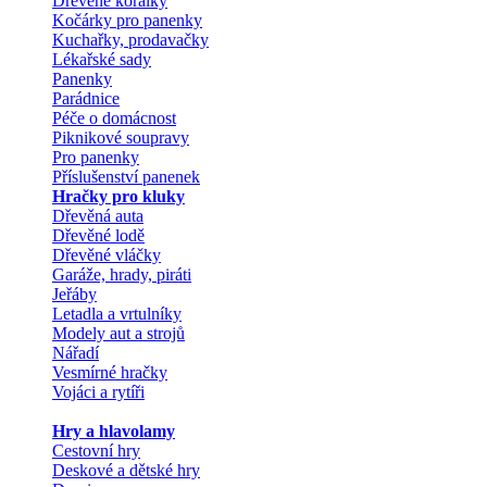
Dřevěné korálky
Kočárky pro panenky
Kuchařky, prodavačky
Lékařské sady
Panenky
Parádnice
Péče o domácnost
Piknikové soupravy
Pro panenky
Příslušenství panenek
Hračky pro kluky
Dřevěná auta
Dřevěné lodě
Dřevěné vláčky
Garáže, hrady, piráti
Jeřáby
Letadla a vrtulníky
Modely aut a strojů
Nářadí
Vesmírné hračky
Vojáci a rytíři
Hry a hlavolamy
Cestovní hry
Deskové a dětské hry