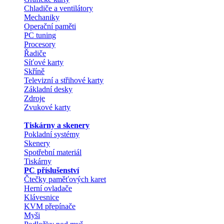
Chladiče a ventilátory
Mechaniky
Operační paměti
PC tuning
Procesory
Řadiče
Síťové karty
Skříně
Televizní a střihové karty
Základní desky
Zdroje
Zvukové karty
Tiskárny a skenery
Pokladní systémy
Skenery
Spotřební materiál
Tiskárny
PC příslušenství
Čtečky paměťových karet
Herní ovladače
Klávesnice
KVM přepínače
Myši