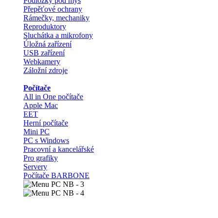
Podložky pod myš
Přepěťové ochrany
Rámečky, mechaniky
Reproduktory
Sluchátka a mikrofony
Úložná zařízení
USB zařízení
Webkamery
Záložní zdroje
Počítače
All in One počítače
Apple Mac
EET
Herní počítače
Mini PC
PC s Windows
Pracovní a kancelářské
Pro grafiky
Servery
Počítače BARBONE