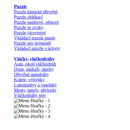
Puzzle
Puzzle klasické dřevěné
Puzzle oblékací
Puzzle papírové, pěnové
Puzzle se zvuky
Puzzle vícevrstvé
Vkládací puzzle masiv
Puzzle pro nejmenší
Vkládací puzzle s úchyty
Vláčky, vláčkodráhy
Auta, okolí vláčkodráh
Depa, nádraží, stavby
Dřevěné autodráhy
Koleje, výhybky
Lokomotivy a vagónky
Mosty, tunely, přejezdy
Vláčkodráhy sety