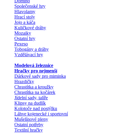
Domino
Společenské hry
Hlavolamy
Hrací stoly
Jojo a káča
Kuličkové dráhy
Mozaiky
Ostatní hry
Pexeso
Tobogány a dráhy
Vzdělávací hry
Modelová železnice
Hračky pro nejmenší
Dárkové sady pro miminka
Hrazdičky
Chrastítka a kroužky
Chrastítka na kočárek
Jídelní sady, talíře
Klipsy na dudlík
Kolotoče nad postýlku
Láhve kojenecké i sportovní
Mušelínové pleny
Ostatní potřeby
Textilní hračky