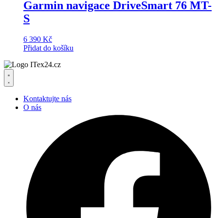
Garmin navigace DriveSmart 76 MT-
S
6 390
Kč
Přidat do košíku
Kontaktujte nás
O nás