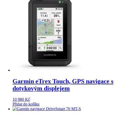
Garmin eTrex Touch, GPS navigace s
dotykovým displejem
10 980
Kč
Přidat do košíku